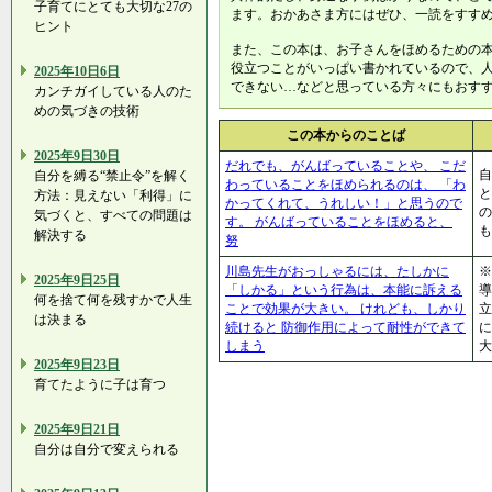
子育てにとても大切な27の
ます。おかあさま方にはぜひ、一読をすす
ヒント
また、この本は、お子さんをほめるための
役立つことがいっぱい書かれているので、
2025年10日6日
できない…などと思っている方々にもおす
カンチガイしている人のた
めの気づきの技術
この本からのことば
2025年9日30日
だれでも、がんばっていることや、 こだ
自
自分を縛る“禁止令”を解く
わっていることをほめられるのは、 「わ
と
方法：見えない「利得」に
かってくれて、うれしい！」と思うので
の
気づくと、すべての問題は
す。 がんばっていることをほめると、
も
解決する
努
川島先生がおっしゃるには、たしかに
※
2025年9日25日
「しかる」という行為は、本能に訴える
導
何を捨て何を残すかで人生
ことで効果が大きい。 けれども、しかり
立
は決まる
続けると 防御作用によって耐性ができて
に
しまう
大
2025年9日23日
育てたように子は育つ
2025年9日21日
自分は自分で変えられる