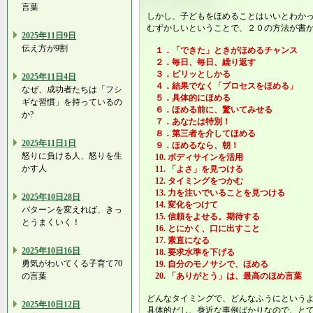
言葉
しかし、子どもをほめることはいいとわか
むずかしいということで、２０の方法が書
2025年11日9日
伝え方が9割
１．「できた」ときがほめるチャンス
２．毎日、毎日、繰り返す
３．ピリッとしかる
2025年11日4日
４．結果でなく「プロセスをほめる」
なぜ、成功者たちは「フシ
５．具体的にほめる
ギな習慣」を持っているの
６．ほめる前に、驚いてみせる
か?
７．あなたは特別！
８．第三者を介してほめる
2025年11日1日
９．ほめるなら、朝！
怒りに負ける人、怒りを生
10. ボディサインを活用
かす人
11. 「よさ」を見つける
12. タイミングをつかむ
13. 力を注いでいることを見つける
2025年10日28日
14. 変化をつけて
パターンを変えれば、きっ
15. 信頼をよせる。期待する
とうまくいく！
16. とにかく、口に出すこと
17. 素直になる
2025年10日16日
18. 要求水準を下げる
勇気がわいてくる子育て70
19. 自分のモノサシで、ほめる
の言葉
20. 「ありがとう」は、最高のほめ言葉
どんなタイミングで、どんなふうにという
2025年10日12日
具体的だし、身近な事例ばかりなので、と