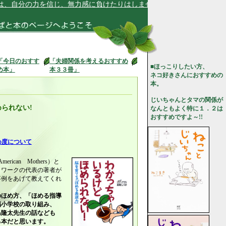
分の力を信じ、無力感に負けたりはしません★
「今日のおすす
「夫婦関係を考えるおすすめ
■ほっこりしたい方、
め本」
本３３冊」
ネコ好きさんにおすすめの
本。
じいちゃんとタマの関係が
られない!
なんともよく特に１．２は
おすすめですよ～!!
め度について
ican Mothers）と
トワークの代表の著者が
事例をあげて教えてくれ
のほめ方、「ほめる指導
福小学校の取り組み、
島隆太先生の話なども
る本だと思います。