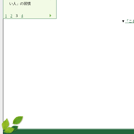
い人」の習慣
1
2
3
4
▼
「こ