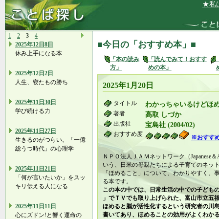
★私は、自
1
2
3
4
■今日の「おすすめ本」■
2025年12日8日
休み上手になる本
「本の読み
「読んでみて！おすす
方」
めの本」
2025年12日2日
人生、寝たもの勝ち
2025年1月20日
2025年11日30日
タイトル
わかっちゃいるけどほめ
学び続ける力
著者
高取 しづか
出版社
宝島社 (2004/02)
2025年11日27日
おすすめ度
※おすす
生きるのがつらい。「一億
総うつ時代」の心理学
ＮＰＯ法人ＪＡＭネットワーク（Japanese＆Amer
いう、日米の母親たちによる子育てのネッ
2025年11日21日
「ほめること」について、わかりやすく、
「何が言いたいか」をスッ
る本です。
キリ伝える人になる
この本の中では、日常生活の中での子ども
」でＴＶでも取り上げられた、富山市立五
2025年11日11日
ほめると脳が活性化するという研究者の川
書いてあり、ほめることの効用がよくわか
心にズドン!と響く運命の