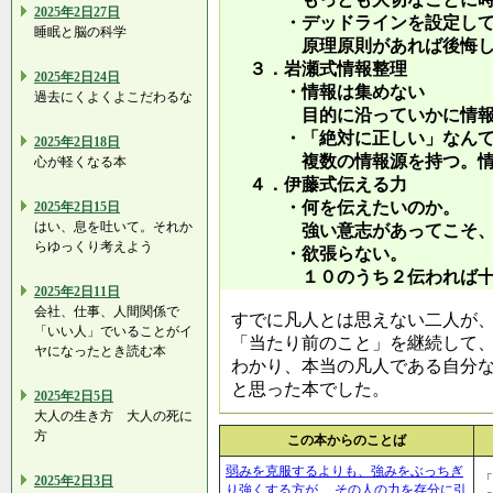
2025年2日27日
・デッドラインを設定して
睡眠と脳の科学
原理原則があれば後悔し
３．岩瀬式情報整理
2025年2日24日
・情報は集めない
過去にくよくよこだわるな
目的に沿っていかに情報を
・「絶対に正しい」なんて
2025年2日18日
複数の情報源を持つ。情報
心が軽くなる本
４．伊藤式伝える力
・何を伝えたいのか。
2025年2日15日
はい、息を吐いて。それか
強い意志があってこそ、技
らゆっくり考えよう
・欲張らない。
１０のうち２伝われば十
2025年2日11日
会社、仕事、人間関係で
すでに凡人とは思えない二人が
「いい人」でいることがイ
「当たり前のこと」を継続して
ヤになったとき読む本
わかり、本当の凡人である自分
と思った本でした。
2025年2日5日
大人の生き方 大人の死に
方
この本からのことば
弱みを克服するよりも、強みをぶっちぎ
「
2025年2日3日
り強くする方が、 その人の力を存分に引