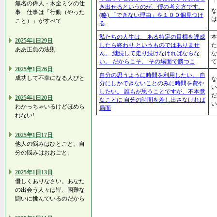
「
無名の偉人・木全ミツの仕
き出せるというのが、僕の考え方です。
な
事 仕事は「行動（やった
(略) 「できない理由」を１００個見つけ
は
こと）」がすべて
る
私たちの人生は、 ある特定の目標を達成
本
2025年1日29日
したら終わり というものではありませ
た
ああ正負の法則
ん。 継続して走り続けなければならな
な
い。 だからこそ、 その場面で勝つこ
て
2025年1日26日
自分の思うように時間を利用したい。 自
成功して不幸になる人びと
な
分にしかできないことのみに時間を費や
い
したい。 誰もが思うことですが、不本意
だ
2025年1日20日
なことに 自分の時間を差し出さなければ
い
わかっちゃいるけどほめら
局面
れない!
2025年1日17日
他人の悩みはひとごと、自
分の悩みはおおごと。
2025年1日13日
優しくありなさい。あなた
の出会う人々は皆、困難な
闘いに挑んでいるのだから