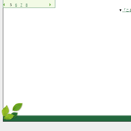
5
6
7
8
▼
「こ