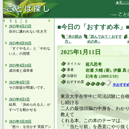
★私には、
5
6
7
8
■今日の「おすすめ本」
2025年4日23日
自分に嫌われない生き方
「本の読み
「読んでみて！おすす
方」
めの本」
2025年4日16日
「すぐやる人」と「やれな
2025年1月11日
い人」の習慣
タイトル
超凡思考
2025年4日14日
著者
岩瀬 大輔 (著), 伊藤 真 
成功者と成幸者
出版社
幻冬舎 (2009/2/10）
おすすめ度
2025年4日7日
※おすす
その前提が間違いです。
東京大学在学中に司法試験に合
2025年4日1日
し続ける
結局、「決められる人」が
二人の最強頭脳の中身を、わか
すべてを動かせる
教えて
くれる本。この本のテーマは、
2025年3日28日
「「当たり前」を愚直にやり抜
「怒り」を生かす 実践アン