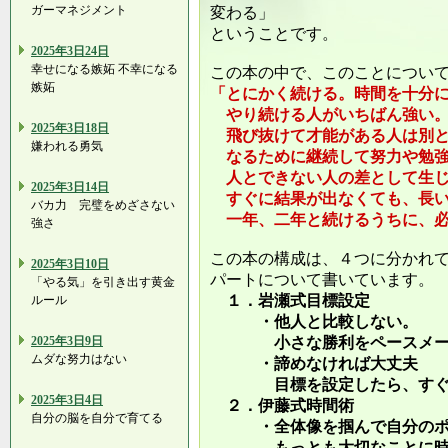
ガーマネジメント
変わる」
ということです。
2025年3日24日
幸せになる嫉妬 不幸になる
この本の中で、このことについ
嫉妬
「とにかく続ける。時間を十分
やり続ける人がいちばん強い
2025年3日18日
飛び抜けて才能がある人は別と
嫌われる勇気
なるために継続して努力や勉強
人とできない人の差として生じ
2025年3日14日
すぐに結果が出なくても、長い
バカ力 完璧をめざさない
一年、二年と続けるうちに、必
強さ
この本の構成は、４つに分かれ
2025年3日10日
パートについて書いています。
「やる気」を引き出す黄金
１．岩瀬式目標設定
ルール
・他人と比較しない。
2025年3日9日
小さな勝利をペースメーカ
ムダな努力はない
・諦めなければ大丈夫
目標を設定したら、すぐや
2025年3日4日
２．伊藤式時間術
自分の脳を自分で育てる
・全体像を掴んで自分のポ
もっとも大切なことに時間