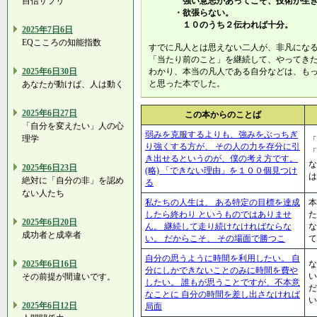
自信サプリ
強い意志があってこそ、技術が生き
・欲張らない。
１０のうち２伝われば十分。
2025年7日6日
EQこころの知能指数
すでに凡人とは思えない二人が、非凡にな
「当たり前のこと」を継続して、やってき
2025年6日30日
わかり、本当の凡人である自分などは、も
と思った本でした。
あなたが動けば、人は動く
2025年6日27日
この本からのことば
「自分を変えたい」人の心
弱みを克服するよりも、強みをぶっちぎ
理学
「
り強くする方が、 その人の力を存分に引
「
き出せるというのが、僕の考え方です。
な
2025年6日23日
(略) 「できない理由」を１００個見つけ
は
絶対に「自分の非」を認め
る
ない人たち
私たちの人生は、 ある特定の目標を達成
本
したら終わり というものではありませ
た
2025年6日20日
ん。 継続して走り続けなければならな
な
成功者と成幸者
い。 だからこそ、 その場面で勝つこ
て
自分の思うように時間を利用したい。 自
2025年6日16日
な
分にしかできないことのみに時間を費や
い
その前提が間違いです。
したい。 誰もが思うことですが、不本意
だ
なことに 自分の時間を差し出さなければ
い
2025年6日12日
局面