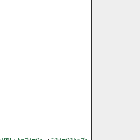
とば探し」トップページへ
▲
このページのトップへ