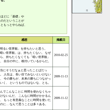
る。
るほどに「基礎」や
たのだということが
っともっとやらねば、
感想
掲載日
明るい世界観」を持ちたいと思う。
暗い世界観」は、持ちたくない。 なぜ
2010-02-25
ら、持ちたくなくても「暗い世界観」
、 自分の中に、根付いているからだ。
当にそうだなぁと思ったことばだっ
。 人生は、長い目でみないといけない
2009-11-13
、 今の勝ちが、未来の勝ちにつながっ
いく、 というものではないな、とも。
んでこんなことに 時間を使わなくちゃ
けないんだ、 こんなに時間がかかるん
2009-11-12
、 もっと有意義なことに時間を使いた
のに… なんて思うことは多々ある。