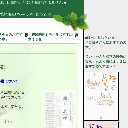
由で、誰にも操作されません★
「今日のおすす
「夫婦関係を考えるおすすめ
■ほっこりしたい方、
め本」
本３３冊」
ネコ好きさんにおすすめの
本。
じいちゃんとタマの関係が
なんともよく特に１．２は
おすすめですよ～!!
(著)
め度について
後も活躍し続ける
み砕いて教えて
は非凡に変わる」
ています。