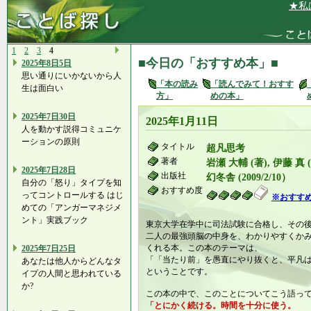
★私は、自
1
2
3
4
■今日の「おすすめ本」■
2025年8日5日
思い通りにいかないから人
「本の読み
「読んでみて！おすす
生は面白い
方」
めの本」
2025年7日30日
2025年1月11日
人を動かす説得コミュニケ
ーションの原則
タイトル
超凡思考
著者
岩瀬 大輔 (著), 伊藤 真 
2025年7日28日
出版社
幻冬舎 (2009/2/10）
自分の「怒り」タイプを知
おすすめ度
ってコントロールする はじ
※おすす
めての「アンガーマネジメ
ント」実践ブック
東京大学在学中に司法試験に合格し、その
二人の最強頭脳の中身を、わかりやすくか
くれる本。この本のテーマは、
2025年7日25日
「「当たり前」を愚直にやり抜くと、平凡
あなたは他人からどんなタ
ということです。
イプの人間と思われている
か?
この本の中で、このことについてこう語っ
「とにかく続ける。時間を十分に使う。