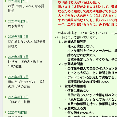
2025年7日23日
やり続ける人がいちばん強い。
相手に9割しゃべらせる質
飛び抜けて才能がある人は別として、普通
問術
なるために継続して努力や勉強ができるか
人とできない人の差として生じてきます
すぐに結果が出なくても、長いスパンで考
2025年7日21日
一年、二年と続けるうちに、必ず何か形に
聴き方革命
この本の構成は、４つに分かれていて、二
2025年7日19日
パートについて書いています。
話が通じない人とも話せる
１．岩瀬式目標設定
傾聴力
・他人と比較しない。
小さな勝利をペースメーカーに、達
・諦めなければ大丈夫
2025年7日14日
目標を設定したら、すぐやる。その
叱り方・ほめ方・教え方
２．伊藤式時間術
100の鉄則
・全体像を掴んで自分のポジションを
もっとも大切なことに時間を割り当
2025年7日12日
・デッドラインを設定して決断する
魂のとびらをひらく 125
原理原則があれば後悔しない。
３．岩瀬式情報整理
の気づきの言葉
・情報は集めない
目的に沿っていかに情報を組み立て
2025年7日10日
・「絶対に正しい」なんてありえない
「ほめる」技術
複数の情報源を持つ。情報源を確か
４．伊藤式伝える力
2025年7日7日
・何を伝えたいのか。