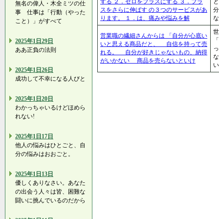
する ２．ゼロをプラスにする ３．プラ
と
無名の偉人・木全ミツの仕
スをさらに伸ばす の３つのサービスがあ
分
事 仕事は「行動（やった
ります。 １．は、痛みや悩みを解
な
こと）」がすべて
世
営業職の繊細さんからは 「自分が心底い
「
2025年1日29日
いと思える商品だと、 自信を持って売
っ
ああ正負の法則
れる。 自分が好きじゃないもの、納得
な
がいかない 商品を売らないといけ
い
2025年1日26日
成功して不幸になる人びと
2025年1日20日
わかっちゃいるけどほめら
れない!
2025年1日17日
他人の悩みはひとごと、自
分の悩みはおおごと。
2025年1日13日
優しくありなさい。あなた
の出会う人々は皆、困難な
闘いに挑んでいるのだから