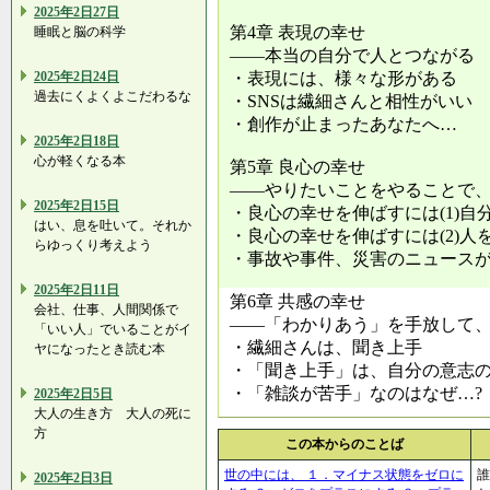
2025年2日27日
第4章 表現の幸せ
睡眠と脳の科学
――本当の自分で人とつながる
2025年2日24日
・表現には、様々な形がある
過去にくよくよこだわるな
・SNSは繊細さんと相性がいい
・創作が止まったあなたへ…
2025年2日18日
心が軽くなる本
第5章 良心の幸せ
――やりたいことをやることで
2025年2日15日
・良心の幸せを伸ばすには(1)
はい、息を吐いて。それか
・良心の幸せを伸ばすには(2)
らゆっくり考えよう
・事故や事件、災害のニュース
2025年2日11日
第6章 共感の幸せ
会社、仕事、人間関係で
――「わかりあう」を手放して
「いい人」でいることがイ
・繊細さんは、聞き上手
ヤになったとき読む本
・「聞き上手」は、自分の意志
・「雑談が苦手」なのはなぜ…?
2025年2日5日
大人の生き方 大人の死に
方
この本からのことば
世の中には、 １．マイナス状態をゼロに
誰
2025年2日3日