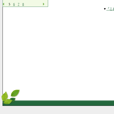
5
6
7
8
▼
「こ