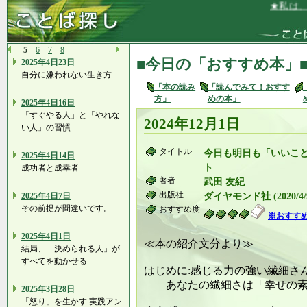
★私は、い
5
6
7
8
■今日の「おすすめ本」
2025年4日23日
自分に嫌われない生き方
「本の読み
「読んでみて！おすす
方」
めの本」
2025年4日16日
「すぐやる人」と「やれな
2024年12月1日
い人」の習慣
タイトル
今日も明日も「いいこと
2025年4日14日
ト
成功者と成幸者
著者
武田 友紀
出版社
2025年4日7日
ダイヤモンド社 (2020/4/
その前提が間違いです。
おすすめ度
※おすす
2025年4日1日
≪本の紹介文分より≫
結局、「決められる人」が
すべてを動かせる
はじめに:感じる力の強い繊細さ
――あなたの繊細さは「幸せの
2025年3日28日
「怒り」を生かす 実践アン