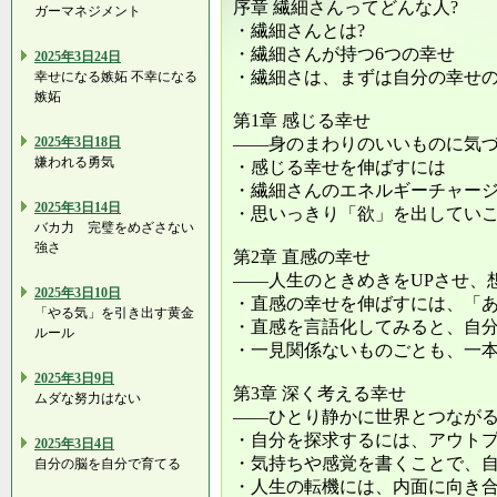
序章 繊細さんってどんな人?
ガーマネジメント
・繊細さんとは?
・繊細さんが持つ6つの幸せ
2025年3日24日
・繊細さは、まずは自分の幸せ
幸せになる嫉妬 不幸になる
嫉妬
第1章 感じる幸せ
2025年3日18日
――身のまわりのいいものに気
嫌われる勇気
・感じる幸せを伸ばすには
・繊細さんのエネルギーチャー
2025年3日14日
・思いっきり「欲」を出していこ
バカ力 完璧をめざさない
強さ
第2章 直感の幸せ
――人生のときめきをUPさせ、
2025年3日10日
・直感の幸せを伸ばすには、「
「やる気」を引き出す黄金
・直感を言語化してみると、自
ルール
・一見関係ないものごとも、一
2025年3日9日
第3章 深く考える幸せ
ムダな努力はない
――ひとり静かに世界とつなが
・自分を探求するには、アウト
2025年3日4日
・気持ちや感覚を書くことで、
自分の脳を自分で育てる
・人生の転機には、内面に向き