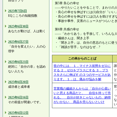
自信サプリ
第5章 良心の幸せ
――やりたいことをやることで、まわりの
2025年7日6日
・良心の幸せを伸ばすには(1)自分が「いい
EQこころの知能指数
・良心の幸せを伸ばすには(2)人を助けすぎ
・事故や事件、災害のニュースがつらいと
2025年6日30日
第6章 共感の幸せ
あなたが動けば、人は動く
――「わかりあう」を手放して、いろんな
・繊細さんは、聞き上手
2025年6日27日
・「聞き上手」は、自分の意志のもとに使
「自分を変えたい」人の心
・「雑談が苦手」なのはなぜ…?
理学
この本からのことば
2025年6日23日
世の中には、 １．マイナス状態をゼロに
誰
絶対に「自分の非」を認め
する ２．ゼロをプラスにする ３．プラ
と
ない人たち
スをさらに伸ばす の３つのサービスがあ
分
ります。 １．は、痛みや悩みを解
な
2025年6日20日
世
成功者と成幸者
営業職の繊細さんからは 「自分が心底い
「
いと思える商品だと、 自信を持って売
っ
2025年6日16日
れる。 自分が好きじゃないもの、納得
な
がいかない 商品を売らないといけ
その前提が間違いです。
い
2025年6日12日