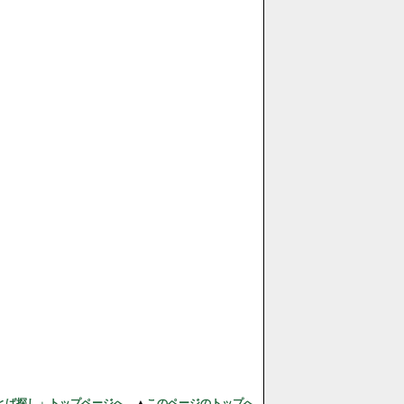
とば探し」トップページへ
▲
このページのトップへ