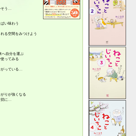
かそう…
っぱい味わう
される空間をみつけよう
来へ自分を運ぶ
で使ってみる
ながっている…
ながりが強くなる
大切に…