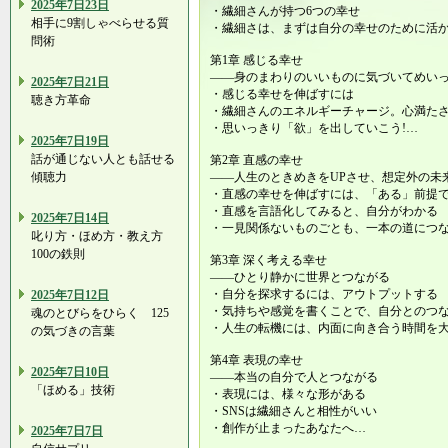
2025年7日23日
・繊細さんが持つ6つの幸せ
相手に9割しゃべらせる質
・繊細さは、まずは自分の幸せのために活
問術
第1章 感じる幸せ
――身のまわりのいいものに気づいてめい
2025年7日21日
・感じる幸せを伸ばすには
聴き方革命
・繊細さんのエネルギーチャージ。心満た
・思いっきり「欲」を出していこう!…
2025年7日19日
話が通じない人とも話せる
第2章 直感の幸せ
傾聴力
――人生のときめきをUPさせ、想定外の未
・直感の幸せを伸ばすには、「ある」前提
・直感を言語化してみると、自分がわかる
2025年7日14日
・一見関係ないものごとも、一本の道につ
叱り方・ほめ方・教え方
100の鉄則
第3章 深く考える幸せ
――ひとり静かに世界とつながる
・自分を探求するには、アウトプットする
2025年7日12日
・気持ちや感覚を書くことで、自分とのつ
魂のとびらをひらく 125
・人生の転機には、内面に向き合う時間を
の気づきの言葉
第4章 表現の幸せ
2025年7日10日
――本当の自分で人とつながる
「ほめる」技術
・表現には、様々な形がある
・SNSは繊細さんと相性がいい
・創作が止まったあなたへ…
2025年7日7日