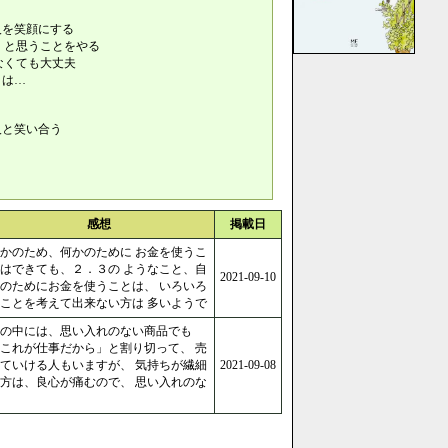
人を笑顔にする
」と思うことをやる
なくても大丈夫
きは…
人と笑い合う
う
感想
掲載日
かのため、何かのために お金を使うこ
はできても、２．３の ようなこと、自
2021-09-10
のためにお金を使うことは、 いろいろ
ことを考えて出来ない方は 多いようで
の中には、思い入れのない商品でも
これが仕事だから」と割り切って、 売
ていける人もいますが、 気持ちが繊細
2021-09-08
方は、良心が痛むので、 思い入れのな