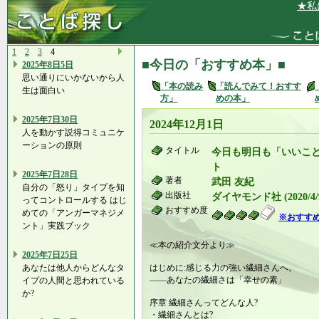
★私に、ぴ
1
2
3
4
■今日の「おすすめ本」■
2025年8日5日
思い通りにいかないから人
「本の読み
「読んでみて！おすす
生は面白い
方」
めの本」
2025年7日30日
2024年12月1日
人を動かす説得コミュニケ
ーションの原則
タイトル
今日も明日も「いいこと
ト
2025年7日28日
著者
武田 友紀
自分の「怒り」タイプを知
出版社
ダイヤモンド社 (2020/4/
ってコントロールする はじ
おすすめ度
めての「アンガーマネジメ
※おすす
ント」実践ブック
≪本の紹介文分より≫
2025年7日25日
あなたは他人からどんなタ
はじめに:感じる力の強い繊細さんへ。
――あなたの繊細さは「幸せの素」
イプの人間と思われている
か?
序章 繊細さんってどんな人?
・繊細さんとは?