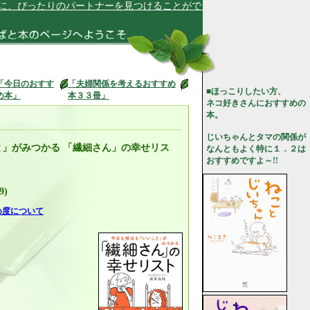
ったりのパートナーを見つけることができ、幸せです★
「今日のおすす
「夫婦関係を考えるおすすめ
■ほっこりしたい方、
め本」
本３３冊」
ネコ好きさんにおすすめの
本。
じいちゃんとタマの関係が
」がみつかる 「繊細さん」の幸せリス
なんともよく特に１．２は
おすすめですよ～!!
9)
め度について