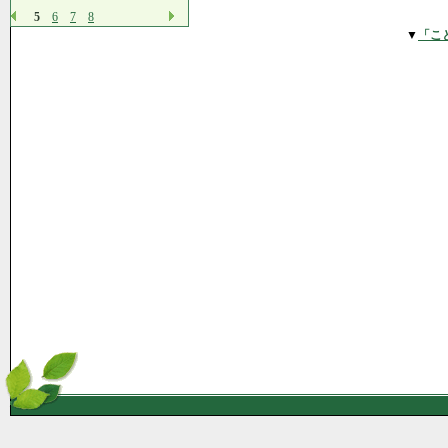
5
6
7
8
▼
「こ