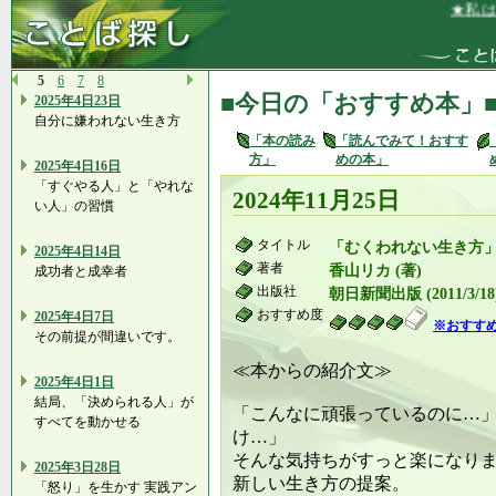
★私は、
5
6
7
8
■今日の「おすすめ本」
2025年4日23日
自分に嫌われない生き方
「本の読み
「読んでみて！おすす
方」
めの本」
2025年4日16日
「すぐやる人」と「やれな
2024年11月25日
い人」の習慣
タイトル
「むくわれない生き方
2025年4日14日
著者
香山リカ (著)
成功者と成幸者
出版社
朝日新聞出版 (2011/3/18
おすすめ度
2025年4日7日
※おすす
その前提が間違いです。
≪本からの紹介文≫
2025年4日1日
結局、「決められる人」が
「こんなに頑張っているのに…
すべてを動かせる
け…」
そんな気持ちがすっと楽になり
2025年3日28日
新しい生き方の提案。
「怒り」を生かす 実践アン