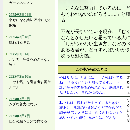
ガーマネジメント
「こんなに努力しているのに、
むくわれないのだろう……」と
2025年3日24日
る。
幸せになる嫉妬 不幸になる
嫉妬
不況が長引いている現在、「む
2025年3日18日
なんとかしたいと思っている人
嫌われる勇気
『しがつかない生き方』などの
ある著者が、どうすればいいか
2025年3日14日
綴った処方箋。
バカ力 完璧をめざさない
強さ
この本からのことば
2025年3日10日
やはり人は、たまには、 「がんばってる
誰
「やる気」を引き出す黄金
ね」 「ありがたいと思ってますよ」 と
る
ルール
誰かから努力を認められたり、 感謝され
そ
たりしたい。 それが心の支え
え
2025年3日9日
な
私たちは、疲れがたまっているときや、
ムダな努力はない
る
寝不足、風邪のひき始めなどでからだの
と
調子が 悪いときには「むくわれない」と
か
2025年3日4日
思いやすい（略） 私たちは、どんな
が
自分の脳を自分で育てる