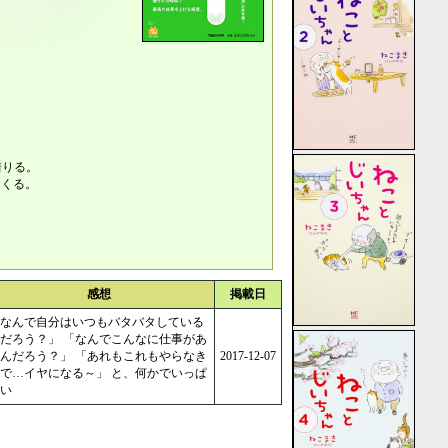
借りる。
つくる。
感想
掲載日
なんで自分はいつもバタバタしている
だろう？」 「なんでこんなに仕事があ
んだろう？」 「あれもこれもやらなき
2017-12-07
で…イヤになる～」 と、何かでいっぱ
い