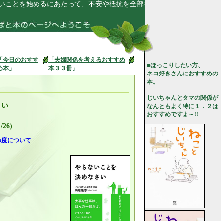
を始めるにあたって、不安や抵抗を全部手放します★
「今日のおすす
「夫婦関係を考えるおすすめ
■ほっこりしたい方、
め本」
本３３冊」
ネコ好きさんにおすすめの
本。
じいちゃんとタマの関係が
さい
なんともよく特に１．２は
おすすめですよ～!!
26)
め度について
。