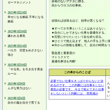
余裕のないアナタに贈る、
ガーマネジメント
目からウロコの仕事術。
2025年3日24日
幸せになる嫉妬 不幸になる
頑張れば頑張るほど、効率が悪くなる!?
嫉妬
★すべてが大事ということはありえない。
2025年3日18日
★自分にしかできない仕事を最優先する。
嫌われる勇気
★完璧にやりたいという欲を絶ち切る。
★ひとりで抱え込まず、他人の手を上手に
★外からの情報を遮断して、自分の時間を
2025年3日14日
バカ力 完璧をめざさない
緊急度と重要度の
強さ
マトリクスで
最優先事項を判断!
2025年3日10日
「やる気」を引き出す黄金
この本からのことば
ルール
「
必要でない仕事をきっぱりやらないと決
ん
2025年3日9日
めるのです。 この判断には仕事をしない
る
ムダな努力はない
勇気が必要です。 今まで抱えてきた仕事
ゃ
をしないという判断には、 罪悪感が
い
2025年3日4日
自分の脳を自分で育てる