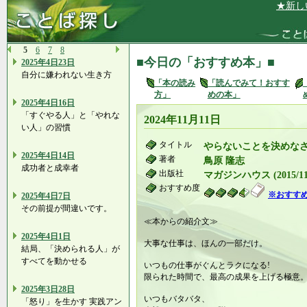
★新しいこと
5
6
7
8
■今日の「おすすめ本」■
2025年4日23日
自分に嫌われない生き方
「本の読み
「読んでみて！おすす
方」
めの本」
2025年4日16日
「すぐやる人」と「やれな
2024年11月11日
い人」の習慣
タイトル
やらないことを決めな
2025年4日14日
著者
鳥原 隆志
成功者と成幸者
出版社
マガジンハウス (2015/11/
おすすめ度
※おすす
2025年4日7日
その前提が間違いです。
≪本からの紹介文≫
2025年4日1日
大事な仕事は、ほんの一部だけ。
結局、「決められる人」が
すべてを動かせる
いつもの仕事がぐんとラクになる!
限られた時間で、最高の成果を上げる極意
2025年3日28日
いつもバタバタ、
「怒り」を生かす 実践アン