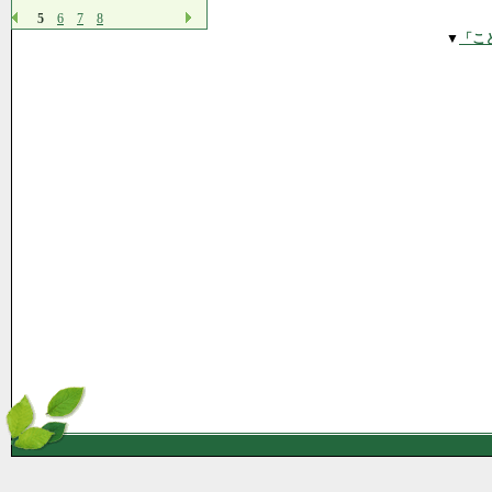
5
6
7
8
▼
「こ