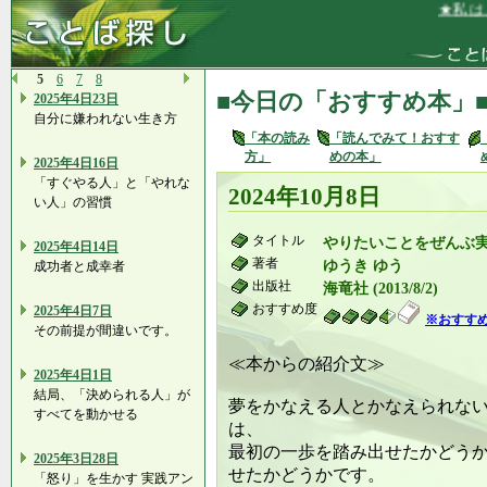
★私は、充
5
6
7
8
■今日の「おすすめ本」
2025年4日23日
自分に嫌われない生き方
「本の読み
「読んでみて！おすす
方」
めの本」
2025年4日16日
「すぐやる人」と「やれな
2024年10月8日
い人」の習慣
タイトル
やりたいことをぜんぶ
2025年4日14日
著者
ゆうき ゆう
成功者と成幸者
出版社
海竜社 (2013/8/2)
おすすめ度
2025年4日7日
※おすす
その前提が間違いです。
≪本からの紹介文≫
2025年4日1日
結局、「決められる人」が
夢をかなえる人とかなえられな
すべてを動かせる
は、
最初の一歩を踏み出せたかどう
2025年3日28日
せたかどうかです。
「怒り」を生かす 実践アン