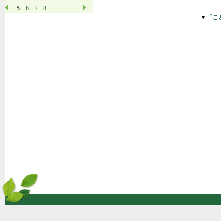
5
6
7
8
▼
「こ