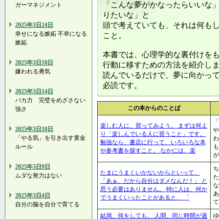
「こんな夢がかなったらいいな
ガーマネジメント
りたいな」と
頭で考えていても、それは何も
2025年3日24日
幸せになる嫉妬 不幸になる
こと。
嫉妬
本書では、心理学的な裏付けを
2025年3日18日
行動に移すための方法を紹介し
嫌われる勇気
読んでいるだけで、夢に向かって
必読です。
2025年3日14日
バカ力 完璧をめざさない
この本からのことば
強さ
「
楽しむ人に、習ってみよう。 まずは何よ
2025年3日10日
や
り「楽しんでいる人に習うこと」です。
「やる気」を引き出す黄金
わ
勉強なら、書店に行って、いろいろな本
ルール
も
や参考書を探すこと。 なかには、楽
が
2025年3日9日
ち
たまにうまくいかないからといって、
ムダな努力はない
た
「あぁ、だから自分はダメなんだ！」 と
な
思う必要はありません。 特に人は、何か
2025年3日4日
でうまくいったことがあると、 「
て
自分の脳を自分で育てる
結局、何をしても、 人間、同じ時間が過
ゆ