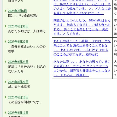
自信サプリ
は、あの人よりも正しい、 わたしは、そ
断
の人よりも優れている、 と、どんなに繰
派
2025年7日6日
り返しても幸せにはなれなかった。
と
EQこころの知能指数
問題のひとつやふたつ、 100や200はもっ
本
たまま、 散歩もできるし、ご飯も食べら
い
2025年6日30日
れる。 笑うことも楽しむことも、 失恋
２
あなたが動けば、人は動く
することもできる。
題
わたしの起こしたい奇跡、 それは、空を
わ
2025年6日27日
飛ぶことでも 海の上を歩くことでもな
い
「自分を変えたい」人の心
い。 わたしのそばにいるだけで その人
る
理学
のこころがやすらぎ、 穏やかに
肩
あなたは正しい。 あなたの思っているこ
人
2025年6日23日
とも正しい。 だから？ コミュニケーシ
の
絶対に「自分の非」を認め
ョンから、 裁判官と弁護士をなくしなさ
い
ない人たち
い。 もちろん、検事も。
て
2025年6日20日
成功者と成幸者
2025年6日16日
その前提が間違いです。
2025年6日12日