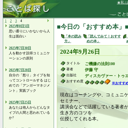
★私は、
1
2
3
4
■今日の「おすすめ本」
2025年8日5日
思い通りにいかないから人
生は面白い
「本の読み
「読んでみて！おすす
方」
めの本」
2025年7日30日
2024年9月26日
人を動かす説得コミュニケ
ーションの原則
タイトル
ご機嫌の法則100
著者
伊藤 守
2025年7日28日
自分の「怒り」タイプを知
出版社
ディスカヴァー・トゥ
ってコントロールする はじ
おすすめ度
※おすす
めての「アンガーマネジメ
ント」実践ブック
現在はコーチングや、コミュニ
セミナー、
2025年7日25日
講演会などで活躍している著者
あなたは他人からどんなタ
生き方のコツを
イプの人間と思われている
か?
伝授してくれる本。