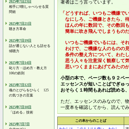
2025年7日23日
著者はこう言っています。
相手に9割しゃべらせる質
問術
「どうすれば、いつもご機嫌で
なにしろ、ご機嫌ときたら、待
2025年7日21日
ほんの年に数回で、その数回も
聴き方革命
簡単に吹き飛んでしまうものだ
2025年7日19日
いつもご機嫌でいるには、それ
話が通じない人とも話せる
わけで、ご機嫌な人のものの見
傾聴力
条件の整え方について、わたし
思う人々を注意深く観察して気
2025年7日14日
思いつくままにあげてみたのが
叱り方・ほめ方・教え方
100の鉄則
小型の本で、ページ数も９２ペ
エッセンスが短いことばでぎゅ
2025年7日12日
おそらく１時間もあれば読める
魂のとびらをひらく 125
の気づきの言葉
ただ、エッセンスのみなので、
一度本を確認してから、読んで
2025年7日10日
「ほめる」技術
この本からのことば
2025年7日7日
わたしは、この人よりも偉い、 わたし
誰