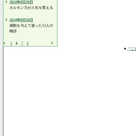
2024年8日29日
ホルモン力が人生を変える
2024年8日26日
感動を与えて逝った12人の
物語
5
6
7
8
▼
「こ