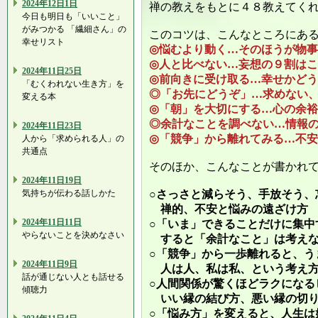
2024年12日1日
禅の教えをもとに４８教えてく
今日も明日も「いいこと」
がみつかる 「繊細さん」の
このコツは、こんなところにあ
幸せリスト
◎悩むより動く…そのほうが物
◎人と比べない…妄想の９割は
2024年11日25日
◎前向きに受け取る…幸せかど
「むくわれない生き方」を
◎「お先にどうぞ」…求めない
変える本
◎「朝」を大切にする…心の余
◎余計なことを調べない…情報
2024年11日23日
◎「競争」から離れてみる…不
人から「求められる人」の
共通点
そのほか、こんなことが書かれ
2024年11日19日
気持ちが伝わる話しかた
○さっさと減らそう、手放そう、
禅的、不安と悩みの遠ざけ方
2024年11日11日
○「いま」できることだけに集中
やらないことを決めなさい
すると「余計なこと」は考えな
○「競争」から一歩離れると、う
2024年11日9日
人は人、私は私、という考え
話が通じない人とも話せる
○人間関係が驚くほどラクになる
傾聴力
いい縁の結び方、悪い縁の切
○「悩み方」を変えると、人生は