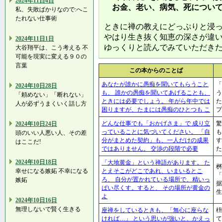
2024年11日4日
お金、老い、病気、死につい
私、失敗ばかりなので:へこ
たれない仕事術
ときに禅の教えにどっぷりと浸
やはり生き抜く知恵の深さが違
2024年11日1日
ゆっくりと読んでみていただき
大谷翔平は、こう考える 不
可能を現実に変える９０の
言葉
この本からのことば
あなたが誰かに愚痴を聞いてもらうこと
「
2024年10日28日
も、 誰かの愚痴を聞いてあげることも、
う
「頼めない」「断れない」
ときには必要でしょう。 年がら年中では
た
人が必ずうまくいく話し方
困りますが、たまには愚痴のひとつも こ
プ
どんな仕事でも「おかげさま」で 成り立
驚
2024年10日24日
っていることに気づいてください。 「自
も
頭のいい人悪い人、その差
分がまとめた契約」も、一人だけの成果
す
はここだ!
ではありません。 交渉の段階で必要
た
2024年10日18日
「大地黄金」という禅語があります。 た
桝
幸せになる嫉妬 不幸になる
とえそこがどこであれ、いまいるとこ
「
ろ、 自分が置かれている場所で、精いっ
嫉妬
ぱい尽くす。すると、 その場所が黄金の
よ
2024年10日16日
無理しないで賢く生きる
座禅をしているときも、「無心に座らな
枡
ければ…」 という思いが強いと、かえっ
て