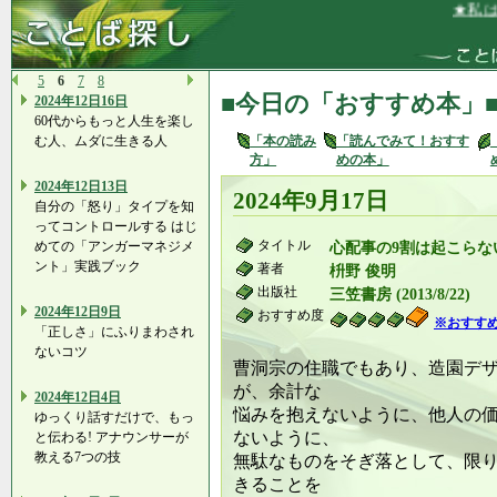
★私は、嫉
5
6
7
8
■今日の「おすすめ本」
2024年12日16日
60代からもっと人生を楽し
む人、ムダに生きる人
「本の読み
「読んでみて！おすす
方」
めの本」
2024年12日13日
2024年9月17日
自分の「怒り」タイプを知
ってコントロールする はじ
タイトル
めての「アンガーマネジメ
心配事の9割は起こらな
ント」実践ブック
著者
枡野 俊明
出版社
三笠書房 (2013/8/22)
2024年12日9日
おすすめ度
※おすす
「正しさ」にふりまわされ
ないコツ
曹洞宗の住職でもあり、造園デ
が、余計な
2024年12日4日
悩みを抱えないように、他人の
ゆっくり話すだけで、もっ
ないように、
と伝わる! アナウンサーが
教える7つの技
無駄なものをそぎ落として、限
きることを