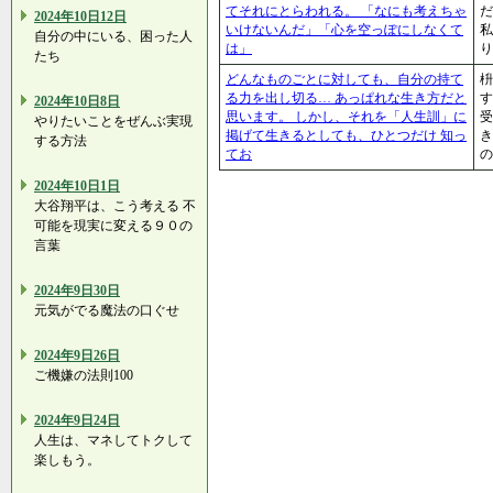
てそれにとらわれる。 「なにも考えちゃ
だ
2024年10日12日
いけないんだ」「心を空っぽにしなくて
私
自分の中にいる、困った人
は」
り
たち
どんなものごとに対しても、自分の持て
枡
る力を出し切る… あっぱれな生き方だと
す
2024年10日8日
思います。 しかし、それを「人生訓」に
やりたいことをぜんぶ実現
掲げて生きるとしても、ひとつだけ 知っ
する方法
てお
の
2024年10日1日
大谷翔平は、こう考える 不
可能を現実に変える９０の
言葉
2024年9日30日
元気がでる魔法の口ぐせ
2024年9日26日
ご機嫌の法則100
2024年9日24日
人生は、マネしてトクして
楽しもう。