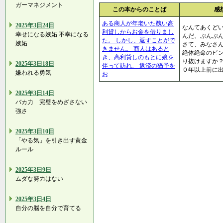
ガーマネジメント
この本からのことば
感
ある商人が年老いた醜い高
2025年3日24日
なんてあくど
利貸しからお金を借りまし
幸せになる嫉妬 不幸になる
んだ、ぷんぷ
た。 しかし、返すことがで
嫉妬
さて、みなさ
きません。 商人はあると
絶体絶命のピ
き、高利貸しのもとに娘を
り抜けますか？
2025年3日18日
伴って訪れ、 返済の猶予を
０年以上前に出
嫌われる勇気
お
2025年3日14日
バカ力 完璧をめざさない
強さ
2025年3日10日
「やる気」を引き出す黄金
ルール
2025年3日9日
ムダな努力はない
2025年3日4日
自分の脳を自分で育てる