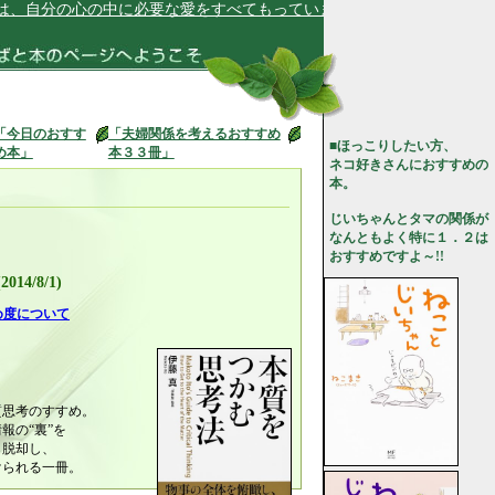
分の心の中に必要な愛をすべてもっています★
「今日のおすす
「夫婦関係を考えるおすすめ
■ほっこりしたい方、
め本」
本３３冊」
ネコ好きさんにおすすめの
本。
じいちゃんとタマの関係が
なんともよく特に１．２は
おすすめですよ～!!
14/8/1)
め度について
質思考のすすめ。
報の“裏”を
ら脱却し、
けられる一冊。