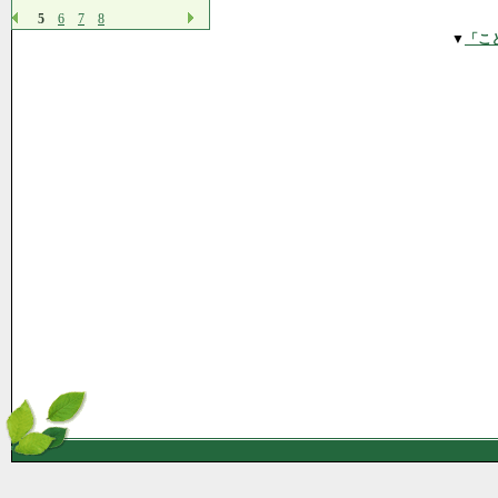
5
6
7
8
▼
「こ