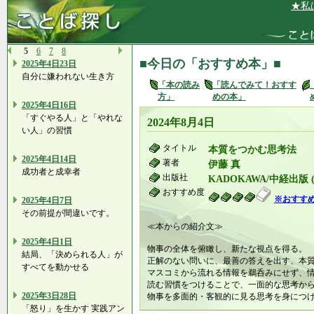
★私は、自
5
6
7
8
■今日の「おすすめ本」■
2025年4日23日
自分に嫌われない生き方
「本の読み
「読んでみて！おすす
方」
めの本」
2025年4日16日
「すぐやる人」と「やれな
2024年8月4日
い人」の習慣
タイトル
本質をつかむ思考法
2025年4日14日
著者
伊藤 真
成功者と成幸者
出版社
KADOKAWA/中経出版 (20
おすすめ度
※おすす
2025年4日7日
その前提が間違いです。
≪本からの紹介文≫
2025年4日1日
物事の全体を俯瞰し、新たな視点を得る。
結局、「決められる人」が
正解のない問いに、最善の答えを出す、本
すべてを動かせる
マスコミから流れる情報を鵜呑みにせず、情
読む習慣をつけることで、一面的な思考か
2025年3日28日
物事を多面的・客観的に見る思考を身につ
「怒り」を生かす 実践アン