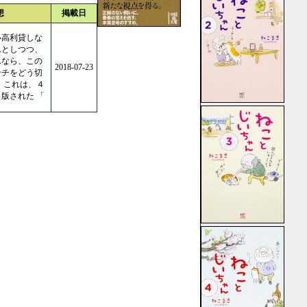
想
掲載日
い高利貸しな
んとしつつ、
んなら、この
2018-07-23
ンチをどう切
 これは、４
版された 「