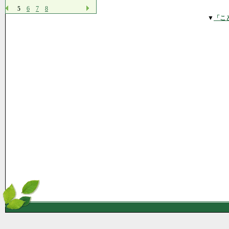
5
6
7
8
▼
「こ