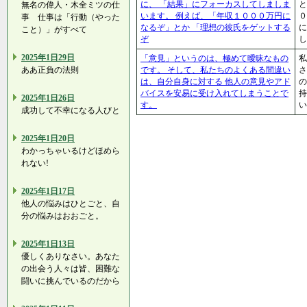
に、 「結果」にフォーカスしてしましま
と
無名の偉人・木全ミツの仕
います。 例えば、「年収１０００万円に
事 仕事は「行動（やった
なるぞ」とか 「理想の彼氏をゲットする
に
こと）」がすべて
ぞ
し
2025年1日29日
「意見」というのは、極めて曖昧なもの
私
ああ正負の法則
です。 そして、私たちのよくある間違い
さ
は、自分自身に対する 他人の意見やアド
の
バイスを安易に受け入れてしまうことで
持
2025年1日26日
す。
い
成功して不幸になる人びと
2025年1日20日
わかっちゃいるけどほめら
れない!
2025年1日17日
他人の悩みはひとごと、自
分の悩みはおおごと。
2025年1日13日
優しくありなさい。あなた
の出会う人々は皆、困難な
闘いに挑んでいるのだから