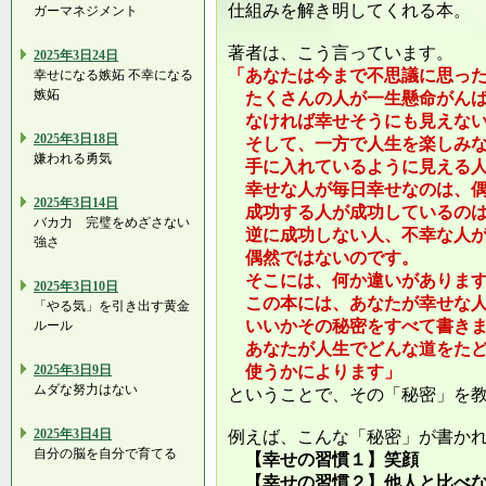
仕組みを解き明してくれる本。
ガーマネジメント
著者は、こう言っています。
2025年3日24日
「あなたは今まで不思議に思っ
幸せになる嫉妬 不幸になる
嫉妬
たくさんの人が一生懸命がんば
なければ幸せそうにも見えない
2025年3日18日
そして、一方で人生を楽しみな
嫌われる勇気
手に入れているように見える人
幸せな人が毎日幸せなのは、偶
2025年3日14日
成功する人が成功しているのは
バカ力 完璧をめざさない
逆に成功しない人、不幸な人が
強さ
偶然ではないのです。
そこには、何か違いがあります
2025年3日10日
この本には、あなたが幸せな人
「やる気」を引き出す黄金
いいかその秘密をすべて書きま
ルール
あなたが人生でどんな道をたど
2025年3日9日
使うかによります」
ムダな努力はない
ということで、その「秘密」を
2025年3日4日
例えば、こんな「秘密」が書か
自分の脳を自分で育てる
【幸せの習慣１】笑顔
【幸せの習慣２】他人と比べ