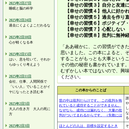
2025年2日27日
【幸せの習慣３】自分と友達に
睡眠と脳の科学
【幸せの習慣４】他人に好かれ
【幸せの習慣５】過去を作り
2025年2日24日
【幸せの習慣６】ポジティブ・
過去にくよくよこだわるな
【幸せの習慣７】心配しない
【幸せの習慣８】批判に無神経
2025年2日18日
心が軽くなる本
「ああ確かに、この習慣ができ
思いました。この本によると、
2025年2日15日
することがもっとも大事という
はい、息を吐いて。それか
その他の秘密も書かれています
らゆっくり考えよう
むずかしい本ではないので、興
2025年2日11日
ください。
会社、仕事、人間関係で
「いい人」でいることがイ
この本からのことば
ヤになったとき読む本
誰
世の中は批判だらけです。 この批判を怖
や
2025年2日5日
れていると成功することができません。
し
大人の生き方 大人の死に
なぜなら、成功には漏れなく、 大量の批
な
方
判がついてまわるからです。 （失敗には
る
2025年2日3日
ほとんどの人は、目標を設定するとき
そ