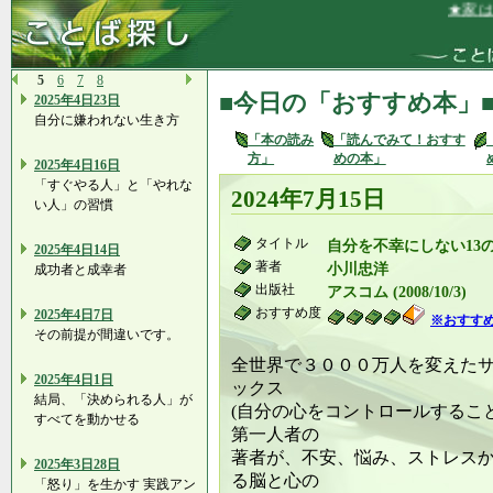
★家は、
5
6
7
8
■今日の「おすすめ本」
2025年4日23日
自分に嫌われない生き方
「本の読み
「読んでみて！おすす
方」
めの本」
2025年4日16日
「すぐやる人」と「やれな
2024年7月15日
い人」の習慣
タイトル
自分を不幸にしない13
2025年4日14日
著者
小川忠洋
成功者と成幸者
出版社
アスコム (2008/10/3)
おすすめ度
2025年4日7日
※おすす
その前提が間違いです。
全世界で３０００万人を変えた
2025年4日1日
ックス
結局、「決められる人」が
(自分の心をコントロールするこ
すべてを動かせる
第一人者の
著者が、不安、悩み、ストレス
2025年3日28日
る脳と心の
「怒り」を生かす 実践アン