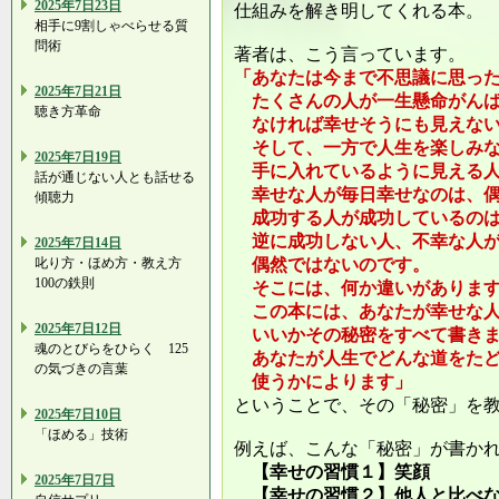
2025年7日23日
仕組みを解き明してくれる本。
相手に9割しゃべらせる質
問術
著者は、こう言っています。
「あなたは今まで不思議に思っ
2025年7日21日
たくさんの人が一生懸命がんば
聴き方革命
なければ幸せそうにも見えない
そして、一方で人生を楽しみな
2025年7日19日
手に入れているように見える人
話が通じない人とも話せる
幸せな人が毎日幸せなのは、偶
傾聴力
成功する人が成功しているのは
逆に成功しない人、不幸な人が
2025年7日14日
叱り方・ほめ方・教え方
偶然ではないのです。
100の鉄則
そこには、何か違いがあります
この本には、あなたが幸せな人
2025年7日12日
いいかその秘密をすべて書きま
魂のとびらをひらく 125
あなたが人生でどんな道をたど
の気づきの言葉
使うかによります」
ということで、その「秘密」を
2025年7日10日
「ほめる」技術
例えば、こんな「秘密」が書か
【幸せの習慣１】笑顔
2025年7日7日
【幸せの習慣２】他人と比べ