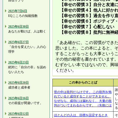
自信サプリ
【幸せの習慣３】自分と友達に
【幸せの習慣４】他人に好かれ
2025年7日6日
【幸せの習慣５】過去を作り
EQこころの知能指数
【幸せの習慣６】ポジティブ・
【幸せの習慣７】心配しない
2025年6日30日
あなたが動けば、人は動く
【幸せの習慣８】批判に無神経
2025年6日27日
「ああ確かに、この習慣ができ
「自分を変えたい」人の心
思いました。この本によると、
理学
することがもっとも大事という
その他の秘密も書かれています
2025年6日23日
むずかしい本ではないので、興
絶対に「自分の非」を認め
ください。
ない人たち
この本からのことば
2025年6日20日
成功者と成幸者
誰
世の中は批判だらけです。 この批判を怖
や
れていると成功することができません。
2025年6日16日
し
なぜなら、成功には漏れなく、 大量の批
その前提が間違いです。
な
判がついてまわるからです。 （失敗には
る
2025年6日12日
ほとんどの人は、目標を設定するとき
そ