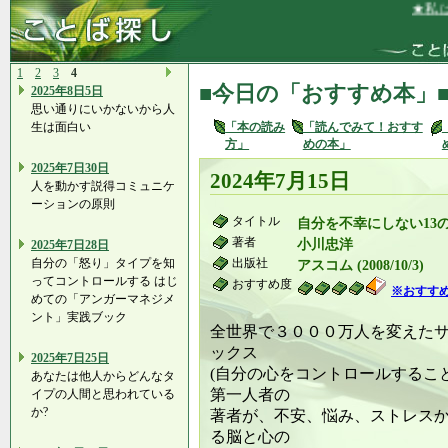
★私は、
1
2
3
4
■今日の「おすすめ本」
2025年8日5日
思い通りにいかないから人
生は面白い
「本の読み
「読んでみて！おすす
方」
めの本」
2025年7日30日
2024年7月15日
人を動かす説得コミュニケ
ーションの原則
タイトル
自分を不幸にしない13
著者
小川忠洋
2025年7日28日
自分の「怒り」タイプを知
出版社
アスコム (2008/10/3)
ってコントロールする はじ
おすすめ度
※おすす
めての「アンガーマネジメ
ント」実践ブック
全世界で３０００万人を変えた
ックス
2025年7日25日
(自分の心をコントロールするこ
あなたは他人からどんなタ
第一人者の
イプの人間と思われている
か?
著者が、不安、悩み、ストレス
る脳と心の