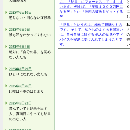
人間関係力
に、 「結果」にフォーカスしてしましま
と
います。 例えば、「年収１０００万円に
なるぞ」とか 「理想の彼氏をゲットする
に
2025年6日10日
ぞ
し
懲りない・困らない症候群
「意見」というのは、極めて曖昧なもの
私
2025年6日6日
です。 そして、私たちのよくある間違い
さ
は、自分自身に対する 他人の意見やアド
の
誰も私をわかってくれない
バイスを安易に受け入れてしまうことで
持
す。
い
2025年6日4日
絶対に「自分の非」を認め
ない人たち
2025年5日29日
ひとりになれない女たち
2025年5日26日
比較は不幸のはじまり
2025年5日22日
遊んでいても結果を出す
人、真面目にやっても結果
の出ない人