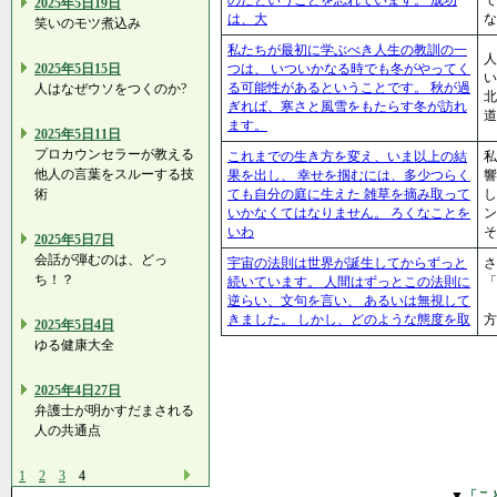
2025年5日19日
は、大
な
笑いのモツ煮込み
私たちが最初に学ぶべき人生の教訓の一
人
つは、 いついかなる時でも冬がやってく
2025年5日15日
い
る可能性があるということです。 秋が過
人はなぜウソをつくのか?
北
ぎれば、寒さと風雪をもたらす冬が訪れ
道
ます。
2025年5日11日
プロカウンセラーが教える
これまでの生き方を変え、いま以上の結
私
他人の言葉をスルーする技
果を出し、 幸せを掴むには、多少つらく
響
ても自分の庭に生えた 雑草を摘み取って
し
術
いかなくてはなりません。 ろくなことを
ン
いわ
そ
2025年5日7日
会話が弾むのは、どっ
宇宙の法則は世界が誕生してからずっと
さ
ち！？
続いています。 人間はずっとこの法則に
「
逆らい、文句を言い、 あるいは無視して
きました。 しかし、どのような態度を取
2025年5日4日
ゆる健康大全
2025年4日27日
弁護士が明かすだまされる
人の共通点
1
2
3
4
▼
「こ