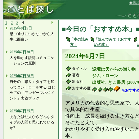
★私は、
1
2
3
4
■今日の「おすすめ本」
2025年8日5日
思い通りにいかないから人
生は面白い
「本の読み
「読んでみて！おすす
方」
めの本」
2025年7日30日
2024年6月7日
人を動かす説得コミュニケ
ーションの原則
タイトル
逆境は天からの贈り物
著者
ジム・ローン
2025年7日28日
自分の「怒り」タイプを知
出版社
出版社: きこ書房 (2007/0
ってコントロールする はじ
おすすめ度
※おすす
めての「アンガーマネジメ
ント」実践ブック
アメリカの代表的な思想家で、
で具体的な生産
2025年7日25日
性向上、成長を続ける生き方な
あなたは他人からどんなタ
冬にたとえて、
イプの人間と思われている
か?
わかりやすく受け入れやすいこ
本。