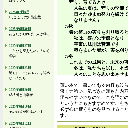
自信サプリ
守り、育てるとき
「人生の夏は、守りの季節で
2025年7日6日
日々たゆまぬ努力を続けて、
EQこころの知能指数
なりません」
◎秋
2025年6日30日
春の努力の実りを刈り取ると
あなたが動けば、人は動く
「秋は、喜びの季節となり、
宇宙の法則は普遍です
2025年6日27日
種をまいた者が、実を刈り取
「自分を変えたい」人の心
◎冬
理学
これまでの成果と、未来の可
「冬は、私たちを試し、本当
2025年6日23日
絶対に「自分の非」を認め
人々のことを思い出させま
ない人たち
薄い本で、書いてある内容も絞
2025年6日20日
深く力強い、気づきに満ちた内
成功者と成幸者
読みやすい本なので、本を読む
という方にもおすすめです。も
2025年6日16日
必ず心に響くものを見つけるこ
その前提が間違いです。
す。
2025年6日12日