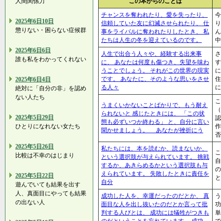
この本からのことば
人間関係力
チャンスを奪われたり、愛を失ったり、
今
2025年6日10日
信頼していた友に幻滅させられたり、 仕
り
懲りない・困らない症候群
事をライバルに奪われたりしたとき、 私
ん
たちは人生の冬を迎えているのです。
中
2025年6日6日
人生で出合う人々や、経験する出来事
さ
誰も私をわかってくれない
に、 あなたは何度も傷つき、失望を味わ
す
うことでしょう。 それがこの世界の現実
です。 あなたに、そのような思いをさせ
2025年6日4日
る人々
に
絶対に「自分の非」を認め
ない人たち
こ
うまくいかないことばかりで、もう耐え
（
られないと 感じたときには、 「この状
2025年5日29日
認
態も必ずいつか終わる」 と、自分に言い
作
ひとりになれない女たち
聞かせましょう。 あなたが挫折にう
否
2025年5日26日
私たちには、本を読むか、読まないか、
こ
比較は不幸のはじまり
という選択肢が与えられています。 挑戦
自
するか、あきらめるかという選択肢も与
の
えられています。 失敗したときに責任を
2025年5日22日
と
自分
遊んでいても結果を出す
人、真面目にやっても結果
成功した人を、幸運だったのだとか、 真
う
の出ない人
面目な人を出し抜いたのだとか言って批
功
判する人びとは、 成功には犠牲がつきも
単
のだということを忘れています。 成功
で