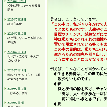
2025年7日23日
相手に9割しゃべらせる質
問術
著者は、こう言っています。
2025年7日21日
「この本は、私が４０年かけて
聴き方革命
まとめたものです。人生やそこ
2025年7日19日
目標やチャンス、試練などにつ
話が通じない人とも話せる
神は私たちにそれぞれの個性を
傾聴力
置いて用意されている答えもま
この本の目的は、私たち1人ひ
2025年7日14日
生きるための知恵を引き出し、
叱り方・ほめ方・教え方
ようにすることにほかなりませ
100の鉄則
例えば、こんなことが書かれて
2025年7日12日
◎生きる姿勢は、この世で私た
魂のとびらをひらく 125
数少ないものです。
の気づきの言葉
◎春
愛と友情の輪を広げ、チャン
2025年7日10日
「ほめる」技術
「春は、人生の肥沃な土壌に
前に進むべきときです。失敗
2025年7日7日
◎夏