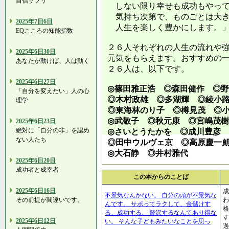
自信サプリ
しない限り幸せも成功もやって
気持ち次第で、ものごとは大き
2025年7日6日
人生を楽しく豊かにします。
EQこころの知能指数
２６人それぞれの人生の流れや
2025年6日30日
元気をもらえます。おすすめの
あなたが動けば、人は動く
２６人は、以下です。
2025年6日27日
◎篠田雅正浩 ◎森田健作 ◎
「自分を変えたい」人の心
◎木村政雄 ◎多湖輝 ◎綾小
理学
◎東海林のり子 ◎樽見茂 ◎
◎武敬子 ◎秋元康 ◎宮嶋茂
2025年6日23日
絶対に「自分の非」を認め
◎さいとうたかを ◎成川豊彦
ない人たち
◎田中ウルヴェ京 ◎高原慶一
◎大石静 ◎井村雅代
2025年6日20日
成功者と成幸者
この本からのことば
2025年6日16日
成
不景気なんかない。 自分の頭が不景気な
その前提が間違いです。
わ
んです。 サポってラクして、金儲けす
格
る、成功する、 贅沢するなんてあり得な
す
2025年6日12日
い。 そんな子どもみたいなことを思っ
過