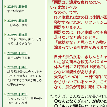
「問題は、適度な疲れなのか、
2023年11日30日
い」危険レベル
すごい説得力
なのか、です。
ひと晩寝れば次の日は体調が回
2023年11日28日
寝坊するけれお、リフレッシュ
「ほめる」技術
問題ありません。
問題なのは、ひと晩眠っても疲
2023年11日26日
足りないなと感じたとき。
いつも「面倒くさい」と思
「億劫だな」と思うことが増え
ってしまうあなたへ
溜まっている可能性がありま
2023年11日22日
自分の疲労度を、きちんとキャ
走りながら考える
いちばん簡単な疲労のバロメー
休みの日に２時間以上寝過ごし
2023年11日20日
少ない可能性があります。
経営者1,000人に会ってわか
った！ やり方を1％変える
天気がいいのに、一日中家に閉
だけですぐに成果が出せる
かじりついているケース。この
仕事のルール
なく、疲労が背後に隠れている
2023年11日17日
たとえば、こんなことが書かれ
ちっちゃいけど、世界一誇
◎なんとなくダルい、が続い
りにしたい会社
◎「もっと頑張らないと」が口