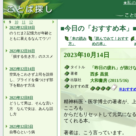
★私の月収
9
10
11
12
■今日の「おすすめ本」
2023年12日18日
のうだま2 記憶力が年齢と
ともに衰えるなんてウソ!
「本の読み
「読んでみて！おすす
方」
めの本」
2023年12日16日
2023年10月14日
「損する生き方」のススメ
タイトル
「昨日の疲れ」が抜け
2023年12日14日
著者
西多 昌規
空気をこわさず上司を説得
し、プライドを傷つけず部
出版社
大和書房 (2011/5/16)
下を動かす方法
おすすめ度
※おすす
2023年12日8日
精神科医・医学博士の著者が、
どうして男は、そんな言い
こころも
方 なんで女は、あんな話
からだもリセットして元気にな
し方
てくれる本。
2023年12日5日
自尊心という病
著者は、こう言っています。