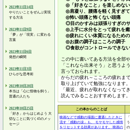
◎「好きなこと」を楽しめない
2023年11日14日
◎肩凝り、腰痛を軽く見すぎて
やりたいことをぜんぶ実現
◎怖い頭痛と怖くない頭痛
する方法
◎目のかすみは頑張りすぎのサ
◎上手に水分をとって疲れを癒
2023年11日9日
「夢」が「現実」に変わる
◎疲れにくい体質になるための
言葉
◎お腹の調子はこころの調子
◎食欲がコントロールできない
2023年11日6日
発想の瞬間
この中に書いてある方法を全部
「これなら出来そう」と思うよ
2023年11日3日
言っておられます。
ひらがな思考術
からだの疲れ～こころの疲れま
取り上げていて勉強になります
2023年10日28日
「最近、疲れが取れなくなって
本当は「心に怪物を飼う」
読んでみることおすすめします
普通の人たち
2023年10日25日
この本からのことば
「好き」からはじめよう 大
映画などで感動の場面に遭遇したときに
「
切なことに気づく45のメッ
流す「感動の涙」も、 モヤモヤした感情
う
セージ
をリセットする効果があります。 映画の
の