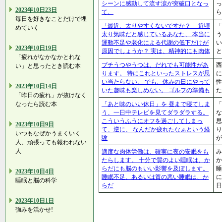
シーンに感動して流す涙が突破口となっ
っ
2023年10日23日
て、
ら
毎日を好きなことだけで埋
「最近、太りやすくないですか？」 近頃
「
めていく
太り気味だと感じているあなた、 本当に
う
運動不足や老化による代謝の低下だけが
い
2023年10日19日
原因でしょうか？ 実は、精神的にも肉体
「疲れがなかなかとれな
プチうつやうつは、だれでも可能性があ
西
い」と思ったとき読む本
ります。 特にこれといったストレスが思
い当たらない。 でも、休みの日にやって
性
2023年10日14日
いた趣味も楽しめない。 ゴルフの準備も
た
「昨日の疲れ」が抜けなく
なったら読む本
「あと味のいい休日」を 昼まで寝てしま
「
う、一日中テレビを見てダラダラする。
な
こういうふうにオフを過ごしてしまっ
思
2023年10日9日
て、逆に、 なんだか疲れたなぁという経
り
いつもなぜかうまくいく
験
が
人、頑張っても報われない
人
適度な肉体労働は、確実に夜の安眠をも
み
たらします。 十分で質のよい睡眠は、か
か
らだにも脳のもいい影響を及ぼします。
睡
2023年10日4日
睡眠不足、あるいは質の悪い睡眠は、か
に
睡眠と脳の科学
らだ
日
2023年10日1日
強みを活かせ!