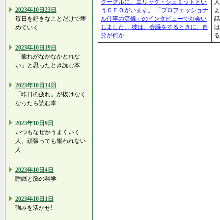
グーグルに、エリック・シュミットとい
人
2023年10日23日
うＣＥＯがいます。 「プロフェッショナ
よ
毎日を好きなことだけで埋
ル仕事の流儀」のインタビューでお会い
話
しました。 彼は、会議をするときに、自
は
めていく
分が何か
る
2023年10日19日
「疲れがなかなかとれな
い」と思ったとき読む本
2023年10日14日
「昨日の疲れ」が抜けなく
なったら読む本
2023年10日9日
いつもなぜかうまくいく
人、頑張っても報われない
人
2023年10日4日
睡眠と脳の科学
2023年10日1日
強みを活かせ!