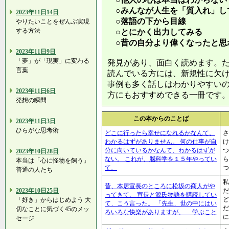
○みんなが人生を「質入れ」し
2023年11日14日
○落語の下から目線
やりたいことをぜんぶ実現
する方法
○とにかく出力してみる
○昔の自分より偉くなったと思
2023年11日9日
「夢」が「現実」に変わる
発見があり、面白く読めます。
言葉
読んでいる方には、新規性に欠
事例も多く話しはわかりやすい
2023年11日6日
方にもおすすめできる一冊です
発想の瞬間
この本からのことば
2023年11日3日
ひらがな思考術
どこに行ったら幸せになれるかなんて、
さ
わかるはずがありません。 何の仕事が自
分に向いているかなんて、わかるはずが
つ
2023年10日28日
ない。 これが、脳科学を１５年やってい
本当は「心に怪物を飼う」
て、
つ
普通の人たち
私
昔、本居宣長のところに松坂の商人がや
2023年10日25日
だ
ってきて、 宣長と源氏物語を購読してい
ど
「好き」からはじめよう 大
て、こう言った。 「先生、世の中にはい
だ
切なことに気づく45のメッ
ろいろな快楽がありますが、 学ぶこと
に
セージ