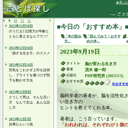
★私は自信
9
10
11
12
■今日の「おすすめ本」
2023年12日18日
のうだま2 記憶力が年齢と
ともに衰えるなんてウソ!
「本の読み
「読んでみて！おすす
方」
めの本」
2023年12日16日
2023年9月19日
「損する生き方」のススメ
タイトル
脳が変わる生き方
2023年12日14日
著者
茂木 健一郎
空気をこわさず上司を説得
し、プライドを傷つけず部
出版社
PHP研究所 (2013/5/1)
下を動かす方法
おすすめ度
※おすす
2023年12日8日
脳科学者の著者が、脳を活性化
どうして男は、そんな言い
い生き方の
方 なんで女は、あんな話
ヒントを教えてくれる本。
し方
著者は、こう言っています。
2023年12日5日
自尊心という病
「われわれは、それぞれが１個