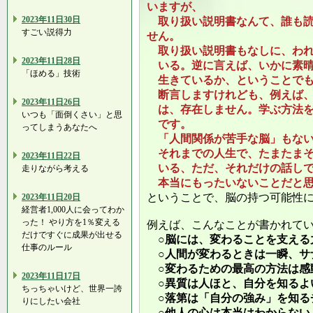
いますが、
2023年11日30日
取り扱い説明書なんて、誰も読
すごい説得力
せん。
取り扱い説明書もなしに、われ
2023年11日28日
いる。逆に言えば、いかに素晴
「ほめる」技術
生きているか、ということでも
断言しますけれども、例えば、
2023年11日26日
は、存在しません。学ぶ方法を
いつも「面倒くさい」と思
です。
ってしまうあなたへ
「人間関係が苦手な脳」もな
それまでの人生で、たまたまそ
2023年11日22日
いる、ただ、それだけの話しで
走りながら考える
本当にもったいないことだと思
ということで、脳の持つ可能性
2023年11日20日
経営者1,000人に会ってわか
った！ やり方を1％変える
例えば、こんなことが書かれて
だけですぐに成果が出せる
○脳には、変わることを支える
仕事のルール
○人間が変わるときは一瞬、サ
○変わるための最高の方法は感
2023年11日17日
○異質は人ほと、自分を知るよ
ちっちゃいけど、世界一誇
○落第は「自分の強み」を知る
りにしたい会社
○他人の心は本当はわからない