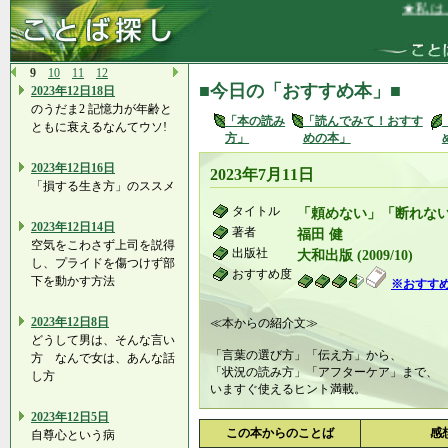
★私は、と
9
10
11
12
■今日の「おすすめ本」■
2023年12日18日
のうだま2 記憶力が年齢と
「本の読み
「読んでみて！おすす
ともに衰えるなんてウソ!
方」
めの本」
2023年12日16日
2023年7月11日
「損する生き方」のススメ
タイトル
「頼めない」「断れな
2023年12日14日
著者
福田 健
空気をこわさず上司を説得
出版社
大和出版 (2009/10)
し、プライドを傷つけず部
おすすめ度
下を動かす方法
※おすす
2023年12日8日
≪本からの紹介文≫
どうして男は、そんな言い
「言葉の選び方」「伝え方」から、
方 なんで女は、あんな話
「状況の読み方」「アフターケア」まで、
し方
いますぐ使えるヒント満載。
2023年12日5日
この本からのことば
感
自尊心という病