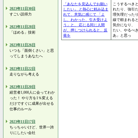
「あなたを見込んでお願い
こうするべき
2023年11日30日
したい」 と熱心に頼み込ま
れたり、強引だ
すごい説得力
れて、意気に感じて 「よ
理矢理だった
し、わかった、引き受けよ
線で頼まれる
う」と、 応じる同じ人間
気分になり、 
2023年11日28日
が、押しつけられると、反
たい、やるべ
「ほめる」技術
発を
あ」と思っ
2023年11日26日
いつも「面倒くさい」と思
ってしまうあなたへ
2023年11日22日
走りながら考える
2023年11日20日
経営者1,000人に会ってわか
った！ やり方を1％変える
だけですぐに成果が出せる
仕事のルール
2023年11日17日
ちっちゃいけど、世界一誇
りにしたい会社