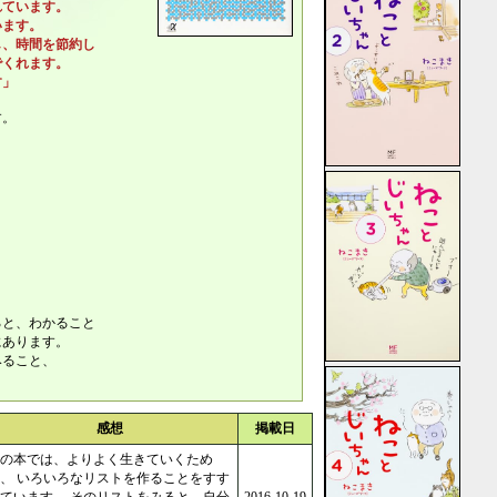
ています。
います。
、時間を節約し
くれます。
す」
す。
ると、わかること
にあります。
みること、
。
感想
掲載日
の本では、よりよく生きていくため
、 いろいろなリストを作ることをすす