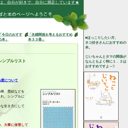
分が好きで、自分に満足しています★
「今日のおすす
「夫婦関係を考えるおすすめ
■ほっこりしたい方、
め本」
本３３冊」
ネコ好きさんにおすすめの
本。
じいちゃんとタマの関係が
シンプルリスト
なんともよく特に１．２は
おすすめですよ～!!
め度について
の禅、墨絵などを
入れ、シンプルに
ルな生き方にして
の、大事に保管して