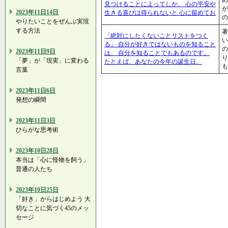
め
見つけることによってしか、 心の平安や
が
2023年11日14日
生きる喜びは得られないと 心に留めてお
の
やりたいことをぜんぶ実現
する方法
著
「絶対にしたくないことリストをつく
い
る」 自分が好きではないものを知ること
2023年11日9日
は、 自分を知ることでもあるのです。
り
「夢」が「現実」に変わる
たとえば、あなたの今年の誕生日、
も
言葉
2023年11日6日
発想の瞬間
2023年11日3日
ひらがな思考術
2023年10日28日
本当は「心に怪物を飼う」
普通の人たち
2023年10日25日
「好き」からはじめよう 大
切なことに気づく45のメッ
セージ