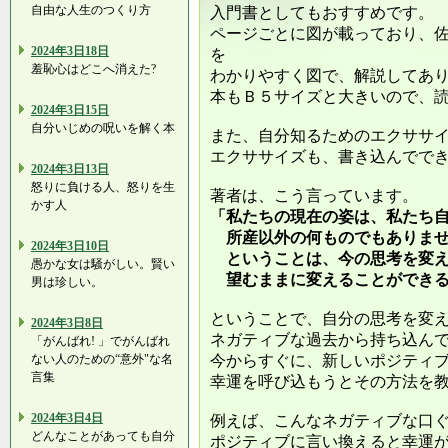
自由な人生のつくり方
入門書としてもおすすめです。
ページごとに図が載っており、
2024年3日18日
を
羞恥心はどこへ消えた?
わかりやすく図で、解説してあ
本もＢ５サイズと大きいので、
2024年3日15日
自分いじめの呪いを解く本
また、自分知るためのエクササ
エクササイズも、書き込んでで
2024年3日13日
怒りに負ける人、怒りを生
著者は、こう言っています。
かす人
「私たちの現在の姿は、私たち
所産以外の何ものでもありませ
2024年3日10日
ということは、今の思考を変え
愚かな女は騒がしい。賢い
望むままに変えることができる
男は珍しい。
ということで、自分の思考を変
2024年3日8日
ネガティブな過去から持ち込ん
「がんばれ! 」でがんばれ
ない人のための“意外"な名
今からすぐに、新しいポジティ
言集
幸運を呼び込もうとその方法を
2024年3日4日
例えば、こんなネガティブな口
どんなことがあっても自分
ポジティブに言い換えると幸運