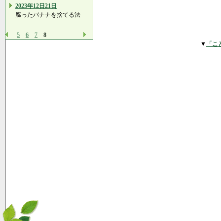
2023年12日21日
腐ったバナナを捨てる法
5
6
7
8
▼
「こ