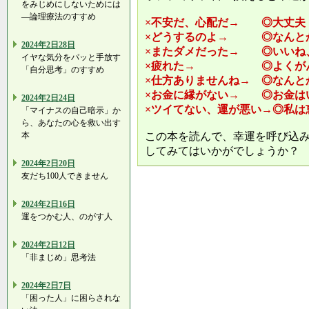
をみじめにしないためには
―論理療法のすすめ
×不安だ、心配だ→ ◎大丈夫
×どうするのよ→ ◎なんと
2024年2日28日
×またダメだった→ ◎いいね
イヤな気分をパッと手放す
×疲れた→ ◎よくがん
「自分思考」のすすめ
×仕方ありませんね→ ◎なんと
×お金に縁がない→ ◎お金は
2024年2日24日
×ツイてない、運が悪い→◎私は
「マイナスの自己暗示」か
ら、あなたの心を救い出す
本
この本を読んで、幸運を呼び込
してみてはいかがでしょうか？
2024年2日20日
友だち100人できません
2024年2日16日
運をつかむ人、のがす人
2024年2日12日
「非まじめ」思考法
2024年2日7日
「困った人」に困らされな