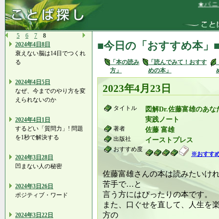
★パニック
5
6
7
8
■今日の「おすすめ本」
2024年4日8日
衰えない脳は14日でつくれ
る
「本の読み
「読んでみて！おすす
方」
めの本」
2024年4日5日
2023年4月23日
なぜ、今までのやり方を変
えられないのか
タイトル
図解Dr.佐藤富雄のあ
実践ノート
2024年4日1日
するどい「質問力」! 問題
著者
佐藤 富雄
を1秒で解決する
出版社
イーストプレス
おすすめ度
※おすす
2024年3日28日
凹まない人の秘密
佐藤富雄さんの本は読みたいけ
苦手で…と
2024年3日26日
言う方にはぴったりの本です。
ポジティブ・ワード
また、口ぐせを直して、人生を
方の
2024年3日22日