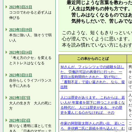
最近同じような言葉を教わった
2023年3日21日
「人生は気持ちの持ち方です
ココロでわかると必ず人は
苦しみはなくなるものではあ
伸びる
気持ちしだいで、苦しみでな
2023年3日19日
このような、短くもきりっとい
本当に強い人、強そうで弱
心が澄んでいくように思います
い人
本を読み慣れていない方にもお
2023年3日14日
「考え方のクセ」を変える
この本からのことば
とストレスはなくなる
Ｍさんが、フィレンツェでの経験を話し
男
た。 労働許可証の再発行に行った。 一
キ
2023年3日11日
度目は長時間待たされた。 挙げ句に、
と
自分らしくライフバランス
「書類不足」で追い返された。 なら、提
は
を手に入れる
出時
て
人
人には歴史があります。 これからは、若
2023年3日7日
り
い人が 年輩者を部下に持つことが多くな
大人の生き方 大人の死に
だ
る時代だ。 人には歴史がある。 その歴
方
を
史を重んじる心がなければ、 その
ぐ
2023年3日5日
作家の阿部龍太郎さんの思い出。 若いこ
こ
限りなく透明に凜として生
ろ、井伏鱒二氏に原稿を持ち込んだ。 む
ほ
きる…「日本のマザー・テ