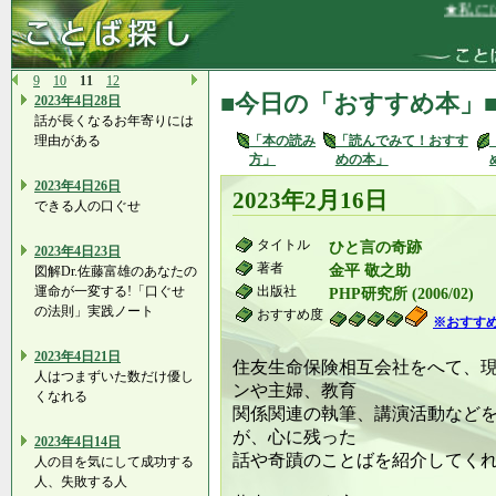
★私には、
9
10
11
12
■今日の「おすすめ本」
2023年4日28日
話が長くなるお年寄りには
理由がある
「本の読み
「読んでみて！おすす
方」
めの本」
2023年4日26日
2023年2月16日
できる人の口ぐせ
タイトル
ひと言の奇跡
2023年4日23日
著者
金平 敬之助
図解Dr.佐藤富雄のあなたの
運命が一変する!「口ぐせ
出版社
PHP研究所 (2006/02)
の法則」実践ノート
おすすめ度
※おすす
2023年4日21日
住友生命保険相互会社をへて、
人はつまずいた数だけ優し
ンや主婦、教育
くなれる
関係関連の執筆、講演活動など
が、心に残った
2023年4日14日
話や奇蹟のことばを紹介してく
人の目を気にして成功する
人、失敗する人