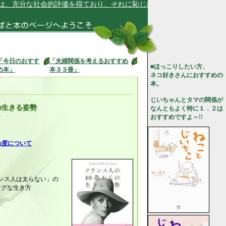
分な社会的評価を得ており、それに恥じない人間です★
「今日のおすす
「夫婦関係を考えるおすすめ
■ほっこりしたい方、
め本」
本３３冊」
ネコ好きさんにおすすめの
本。
じいちゃんとタマの関係が
の生きる姿勢
なんともよく特に１．２は
おすすめですよ～!!
ノ
め度について
ランス人は太らない」の
ングな生き方