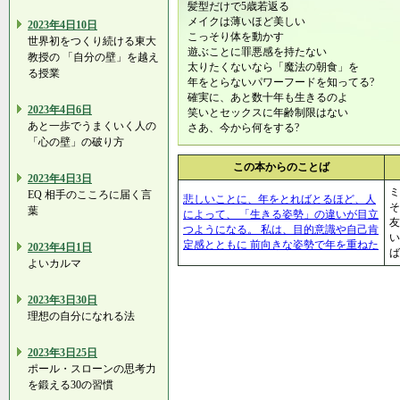
髪型だけで5歳若返る
メイクは薄いほど美しい
2023年4日10日
こっそり体を動かす
世界初をつくり続ける東大
遊ぶことに罪悪感を持たない
教授の 「自分の壁」を越え
太りたくないなら「魔法の朝食」を
る授業
年をとらないパワーフードを知ってる?
確実に、あと数十年も生きるのよ
2023年4日6日
笑いとセックスに年齢制限はない
あと一歩でうまくいく人の
さあ、今から何をする?
「心の壁」の破り方
この本からのことば
2023年4日3日
ミ
EQ 相手のこころに届く言
悲しいことに、年をとればとるほど、人
そ
葉
によって、 「生きる姿勢」の違いが目立
つようになる。 私は、目的意識や自己肯
定感とともに 前向きな姿勢で年を重ねた
2023年4日1日
ば
よいカルマ
2023年3日30日
理想の自分になれる法
2023年3日25日
ポール・スローンの思考力
を鍛える30の習慣