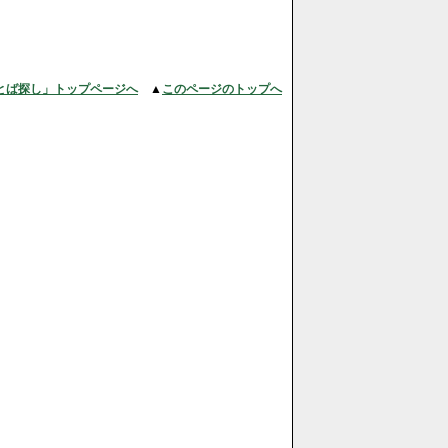
とば探し」トップページへ
▲
このページのトップへ