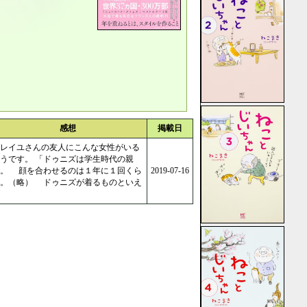
感想
掲載日
レイユさんの友人にこんな女性がいる
うです。 「ドゥニズは学生時代の親
友。 顔を合わせるのは１年に１回くら
2019-07-16
い。（略） ドゥニズが着るものといえ