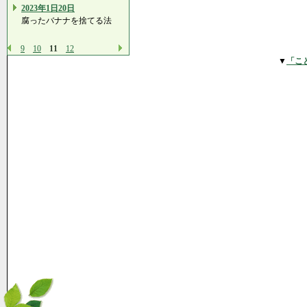
2023年1日20日
腐ったバナナを捨てる法
9
10
11
12
▼
「こ