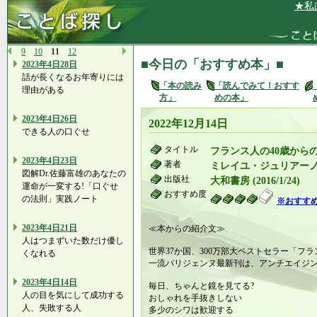
★私は、充
9
10
11
12
■今日の「おすすめ本」■
2023年4日28日
話が長くなるお年寄りには
「本の読み
「読んでみて！おすす
理由がある
方」
めの本」
2023年4日26日
2022年12月14日
できる人の口ぐせ
タイトル
フランス人の40歳から
2023年4日23日
著者
ミレイユ・ジュリアー
図解Dr.佐藤富雄のあなたの
出版社
大和書房 (2016/1/24)
運命が一変する!「口ぐせ
おすすめ度
の法則」実践ノート
※おすす
2023年4日21日
≪本からの紹介文≫
人はつまずいた数だけ優し
世界37か国、300万部大ベストセラー「フ
くなれる
一流パリジェンヌ最新刊は、アンチエイジ
2023年4日14日
毎日、ちゃんと鏡を見てる?
人の目を気にして成功する
おしゃれを手抜きしない
人、失敗する人
多少のシワは歓迎する