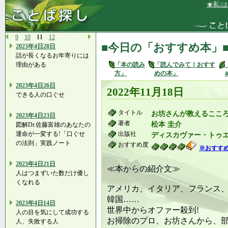
★私は、家
9
10
11
12
■今日の「おすすめ本」
2023年4日28日
話が長くなるお年寄りには
理由がある
「本の読み
「読んでみて！おすす
方」
めの本」
2023年4日26日
2022年11月18日
できる人の口ぐせ
タイトル
お坊さんが教えるここ
2023年4日23日
著者
松本 圭介
図解Dr.佐藤富雄のあなたの
運命が一変する!「口ぐせ
出版社
ディスカヴァー・トゥエンティ
の法則」実践ノート
おすすめ度
※おすす
2023年4日21日
≪本からの紹介文≫
人はつまずいた数だけ優し
くなれる
アメリカ、イタリア、フランス
韓国……
2023年4日14日
世界中からオファー殺到!
人の目を気にして成功する
お掃除のプロ、お坊さんから、
人、失敗する人