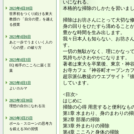
いになれる、
本格的な掃除のしかたを習いま
2023年4日10日
世界初をつくり続ける東大
教授の 「自分の壁」を越え
掃除はお坊さんにとって大切な
る授業
身の回りをひたすら清めること
豊かな時間を生み出します。
2023年4日6日
我々日本人も知らない、お坊さ
あと一歩でうまくいく人の
す。
「心の壁」の破り方
一切の無駄がなく、理にかなっ
気持ちがさわやかになります。
2023年4日3日
著者は東大を卒業後、東京・神
EQ 相手のこころに届く言
お寺カフェ『神谷町オープンカ
葉
超宗派仏教徒のウエブサイト『
しています。
2023年4日1日
よいカルマ
<目次>
はじめに
2023年3日30日
理想の自分になれる法
掃除の心得 用意すると便利なも
第1章 水まわり、身のまわりの掃
2023年3日25日
第2章 部屋の掃除
ポール・スローンの思考力
第3章 外まわりの掃除
を鍛える30の習慣
第4章 こころと身体の掃除