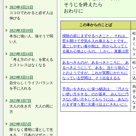
そうじを終えたら
2023年3日21日
おわりに
ココロでわかると必ず人は
伸びる
この本からのことば
2023年3日19日
松
掃除の前にまずやるべきこと。 それは、
本当に強い人、強そうで弱
ま
窓を開けて空気を入れ換えることです。
い人
く
過ごしやすい春や秋は、外から入ってく
る風も心地よいもの。 しかし、真夏は窓
2023年3日14日
１
「考え方のクセ」を変える
あるべきものが、あるべきところに、 あ
松
とストレスはなくなる
るべきようにして、ある。 当たり前のこ
とのようですが、これが実際にかたちに
2023年3日11日
なっている空間は、そう出会えるも
自分らしくライフバランス
烏
を手に入れる
手洗いをきれいに保つ秘訣は、 「汚さな
手
い使い方をする」のが基本。 みんなに汚
る
さない使い方をしてもらうには、 あなた
2023年3日7日
な
がまず使う度に元通り以上にきれいにし
大人の生き方 大人の死に
き
方
2023年3日5日
限りなく透明に凜として生
きる…「日本のマザー・テ