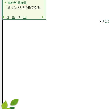
2023年1日20日
腐ったバナナを捨てる法
9
10
11
12
▼
「こ