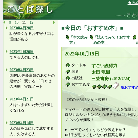
★私の魂は
9
10
11
12
■今日の「おすすめ本」■
2023年4日28日
話が長くなるお年寄りには
「本の読み
「読んでみて！おすす
理由がある
方」
めの本」
2023年4日26日
2022年10月15日
できる人の口ぐせ
タイトル
すごい説得力
2023年4日23日
著者
太田 龍樹
図解Dr.佐藤富雄のあなたの
出版社
三笠書房 (2012/7/24)
運命が一変する!「口ぐせ
おすすめ度
の法則」実践ノート
※おすす
2023年4日21日
《本の商品説明から抜粋》↓
人はつまずいた数だけ優し
ディベートの達人が伝授する「人を説得し
くなれる
ロジカルシンキングと心理学を基にした話
ノウハウが満載！
2023年4日14日
人の目を気にして成功する
●「一言でいう」ならどう伝えるか？
人、失敗する人
●相手が思ってもいない代替案を示す