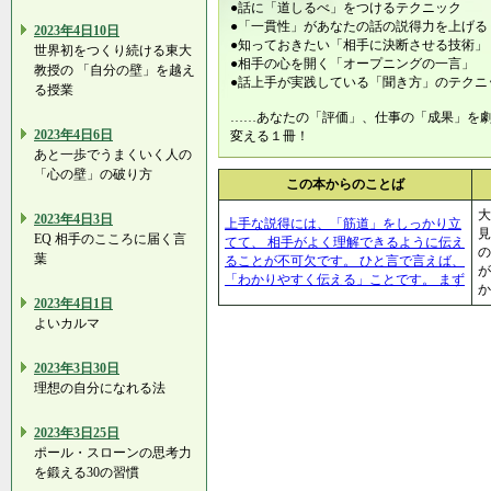
●話に「道しるべ」をつけるテクニック
●「一貫性」があなたの話の説得力を上げる
2023年4日10日
●知っておきたい「相手に決断させる技術」
世界初をつくり続ける東大
●相手の心を開く「オープニングの一言」
教授の 「自分の壁」を越え
●話上手が実践している「聞き方」のテクニ
る授業
……あなたの「評価」、仕事の「成果」を
2023年4日6日
変える１冊！
あと一歩でうまくいく人の
「心の壁」の破り方
この本からのことば
大
2023年4日3日
上手な説得には、「筋道」をしっかり立
見
EQ 相手のこころに届く言
てて、 相手がよく理解できるように伝え
葉
ることが不可欠です。 ひと言で言えば、
が
「わかりやすく伝える」ことです。 まず
か
2023年4日1日
よいカルマ
2023年3日30日
理想の自分になれる法
2023年3日25日
ポール・スローンの思考力
を鍛える30の習慣