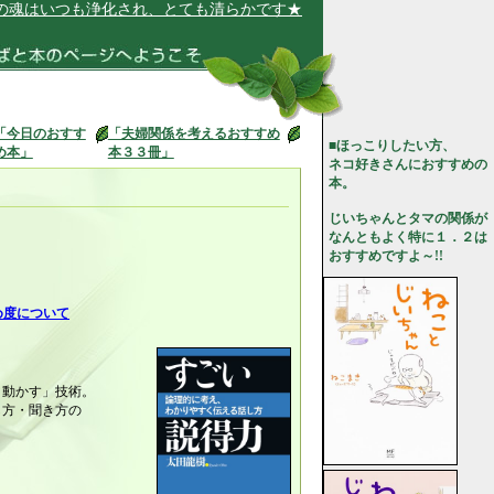
いつも浄化され、とても清らかです★
「今日のおすす
「夫婦関係を考えるおすすめ
■ほっこりしたい方、
め本」
本３３冊」
ネコ好きさんにおすすめの
本。
じいちゃんとタマの関係が
なんともよく特に１．２は
おすすめですよ～!!
め度について
、動かす」技術。
し方・聞き方の