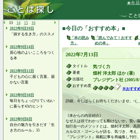
★今日まで
13
14
15
16
■今日の「おすすめ本」■
2022年9日19日
「損する生き方」のススメ
「本の読み
「読んでみて！おすす
方」
めの本」
2022年9日14日
居心地のよいこころをつく
2022年7月13日
る本
タイトル
気づく力
2022年9日12日
著者
畑村 洋太郎 ほか (著)
子どもの心に届く言葉、届
出版社
プレジデント社 (2005/8/
かない言葉
おすすめ度
※おすす
2022年9日10日
毎日をちょっぴりていねい
詳細、今しばらくお待ちくださいませ。<(_ _
に暮らす43のヒント
《本からの内容紹介》
2022年9日6日
なぜ人は頭でわかっても動けないか。賢い
自分の魅力を引きだす「生
知行合一のメソッドとは。畑村洋太郎、高
き方のルール」35
カルロス・ゴーンらが語る、気づき、考え
『プレジデント』掲載記事を再編集し刊行