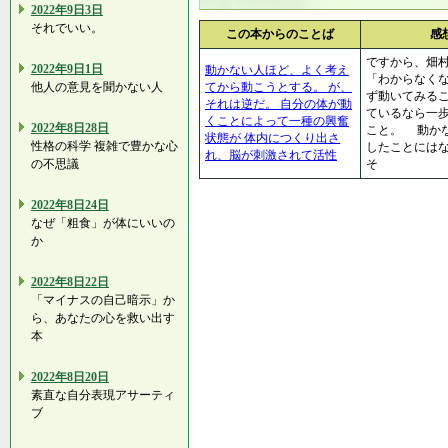
2022年9日3日
それでいい。
この本からのことば
感
ですから、畑
2022年9日1日
動かない人ほど、よく考え
「わからなく
他人の意見を聞かない人
てから動こうとする。 が、
ず動いてみる
それは逆だ。 自分の体が動
ているなら一
くことによって一種の興奮
2022年8日28日
こと。 動か
状態が 体内につくり出さ
性格の科学 複雑で豊かな心
したことには
れ、脳が刺激されて活性
の不思議
そ
2022年8日24日
なぜ「粗食」が体にいいの
か
2022年8日22日
「マイナスの自己暗示」か
ら、あなたの心を救い出す
本
2022年8日20日
素直な自分表現アサーティ
ブ