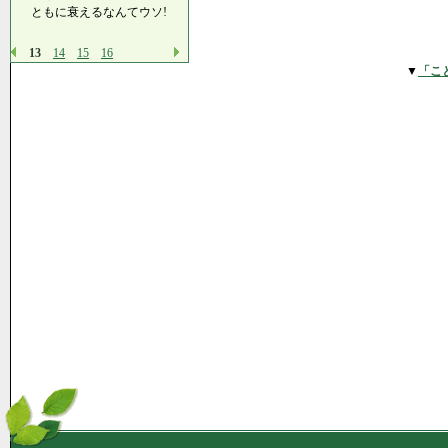
ともに衰えるなんてウソ!
13
14
15
16
▼
「こ