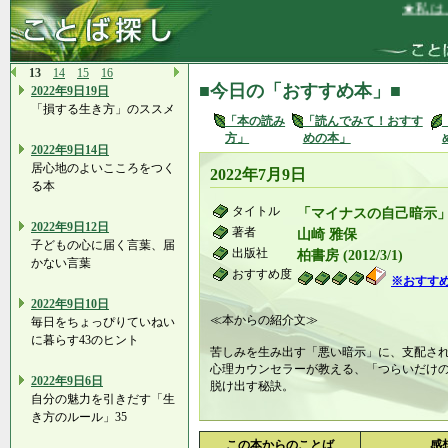
★私は、礼
13
14
15
16
■今日の「おすすめ本」■
2022年9日19日
「損する生き方」のススメ
「本の読み
「読んでみて！おすす
方」
めの本」
2022年9日14日
居心地のよいこころをつく
2022年7月9日
る本
タイトル
「マイナスの自己暗示
2022年9日12日
著者
山崎 雅保
子どもの心に届く言葉、届
出版社
柏書房 (2012/3/1)
かない言葉
おすすめ度
※おすす
2022年9日10日
≪本からの紹介文≫
毎日をちょっぴりていねい
に暮らす43のヒント
苦しみを生み出す「悪い暗示」に、支配さ
心理カウンセラーが教える、「つらいだけ
2022年9日6日
脱け出す秘訣。
自分の魅力を引きだす「生
き方のルール」35
この本からのことば
感