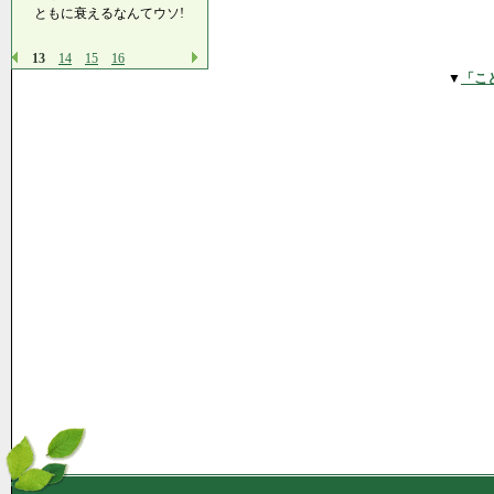
ともに衰えるなんてウソ!
13
14
15
16
▼
「こ