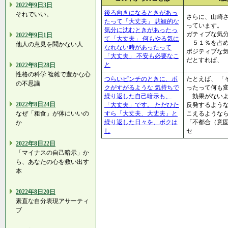
2022年9日3日
後ろ向きになるときがあっ
それでいい。
さらに、山崎
たって「大丈夫」 悲観的な
っています。 
気分に沈むときがあったっ
ガティブな気
2022年9日1日
て「大丈夫」 何もやる気に
５１％を占
他人の意見を聞かない人
なれない時があったって
ポジティブな
「大丈夫」 不安も必要なこ
だとすれば、
と
2022年8日28日
性格の科学 複雑で豊かな心
つらいピンチのときに、ボ
たとえば、 「
の不思議
クがすがるような 気持ちで
ったって何も
繰り返した自己暗示も、
効果がないよ
2022年8日24日
「大丈夫」です。 ただひた
反発するような
なぜ「粗食」が体にいいの
すら「大丈夫、大丈夫」と
こえるような
繰り返した日々を、ボクは
「不都合（意
か
し
セ
2022年8日22日
「マイナスの自己暗示」か
ら、あなたの心を救い出す
本
2022年8日20日
素直な自分表現アサーティ
ブ