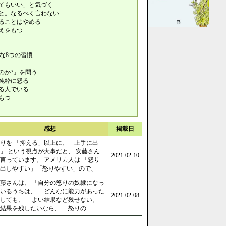
てもいい」と気づく
と。なるべく言わない
ることはやめる
えをもつ
な8つの習慣
のか?」を問う
純粋に怒る
る人でいる
もつ
感想
掲載日
りを 「抑える」以上に、「上手に出
」 という視点が大事だと、 安藤さん
2021-02-10
言っています。 アメリカ人は 「怒り
出しやすい」「怒りやすい」ので、
藤さんは、 「自分の怒りの奴隷になっ
ているうちは、 どんなに能力があった
2021-02-08
としても、 よい結果など残せない。
結果を残したいなら、 怒りの