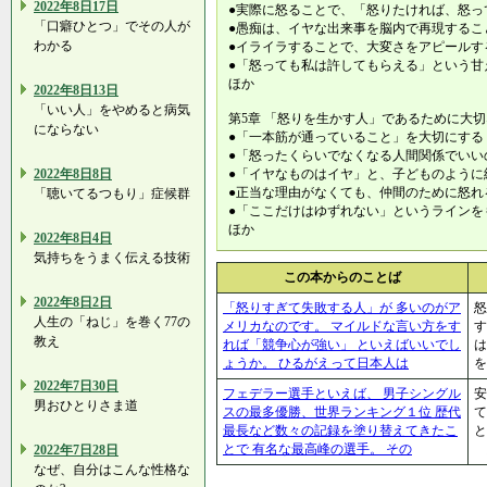
2022年8日17日
●実際に怒ることで、「怒りたければ、怒っ
「口癖ひとつ」でその人が
●愚痴は、イヤな出来事を脳内で再現するこ
わかる
●イライラすることで、大変さをアピールす
●「怒っても私は許してもらえる」という甘
ほか
2022年8日13日
「いい人」をやめると病気
第5章 「怒りを生かす人」であるために大切
にならない
●「一本筋が通っていること」を大切にする
●「怒ったくらいでなくなる人間関係でいい
2022年8日8日
●「イヤなものはイヤ」と、子どものように
●正当な理由がなくても、仲間のために怒れ
「聴いてるつもり」症候群
●「ここだけはゆずれない」というラインを
ほか
2022年8日4日
気持ちをうまく伝える技術
この本からのことば
2022年8日2日
「怒りすぎて失敗する人」が 多いのがア
怒
人生の「ねじ」を巻く77の
メリカなのです。 マイルドな言い方をす
す
教え
れば「競争心が強い」 といえばいいでし
は
ょうか。 ひるがえって日本人は
を
2022年7日30日
フェデラー選手といえば、 男子シングル
安
男おひとりさま道
スの最多優勝、世界ランキング１位 歴代
最長など数々の記録を塗り替えてきたこ
とで 有名な最高峰の選手。 その
2022年7日28日
なぜ、自分はこんな性格な