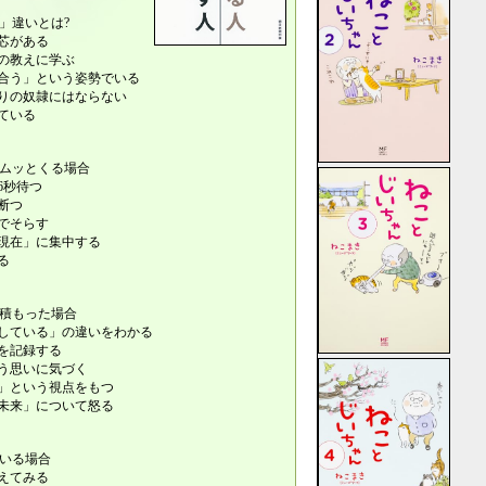
」違いとは?
芯がある
の教えに学ぶ
合う」という姿勢でいる
りの奴隷にはならない
ている
にムッとくる場合
6秒待つ
断つ
でそらす
現在」に集中する
る
り積もった場合
している」の違いをわかる
を記録する
う思いに気づく
」という視点をもつ
未来」について怒る
でいる場合
えてみる