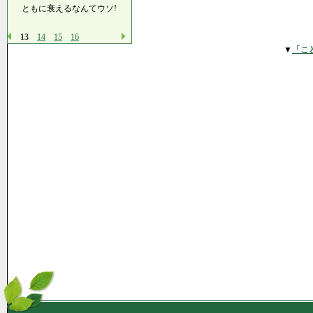
ともに衰えるなんてウソ!
13
14
15
16
▼
「こ