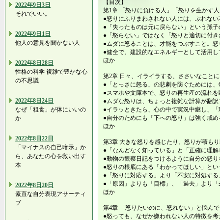
【目次】
2022年9日3日
第1章 「怒りに負ける人」「怒りを生かす人
それでいい。
●怒りにふりまわされない人には、ぶれない
●「失ったものは元に戻らない」という孫子
2022年9日1日
●「怒らない」ではなく「怒りと適切に付き
他人の意見を聞かない人
●ムダに怒ることは、才能をつぶすこと。怒
●健全で、建設的なエネルギーとして活用し
ほか
2022年8日28日
性格の科学 複雑で豊かな心
第2章 日々、イライラする、ささいなこと
の不思議
●「とっさに怒る」の悲劇を防ぐためには、
●スマホや文庫本で、怒りの再生産の流れを
2022年8日24日
●ムダな怒りは、ちょっと複雑な計算が翻訳
なぜ「粗食」が体にいいの
●イラッときたら、心の中で実況中継し、「
●自分のためにも「下への怒り」は強く戒め
か
ほか
2022年8日22日
第3章 大きな怒りを感じたり、怒りが積も
「マイナスの自己暗示」か
●「なんどなく知っている」と「正確に理解
ら、あなたの心を救い出す
●動物の観察日記をつけるように自分の怒り
本
●怒りの根底にある「わかってほしい」とい
●「怒りに対応する」より「不安に対処する
●「原因」よりも「目標」、「過去」より「
2022年8日20日
ほか
素直な自分表現アサーティ
ブ
第4章 「怒りたいのに、怒れない」と悩ん
●怒っても、なぜか嫌われない人の特徴を考