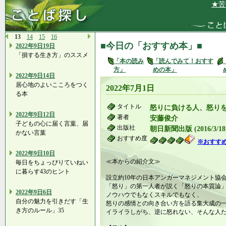
★苦手なこ
13
14
15
16
■今日の「おすすめ本」■
2022年9日19日
「損する生き方」のススメ
「本の読み
「読んでみて！おすす
方」
めの本」
2022年9日14日
居心地のよいこころをつく
2022年7月1日
る本
タイトル
怒りに負ける人、怒り
2022年9日12日
著者
安藤俊介
子どもの心に届く言葉、届
出版社
朝日新聞出版 (2016/3/18
かない言葉
おすすめ度
※おすす
2022年9日10日
≪本からの紹介文≫
毎日をちょっぴりていねい
に暮らす43のヒント
設立約10年の日本アンガーマネジメント協
「怒り」の第一人者が説く「怒りの本質論
2022年9日6日
ノウハウでもなくスキルでもなく、
自分の魅力を引きだす「生
怒りの感情との向き合い方を語る集大成の
き方のルール」35
イライラしがち、逆に怒れない、そんな人