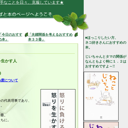
とを日々、克服しています★
「今日のおすす
「夫婦関係を考えるおすすめ
■ほっこりしたい方、
め本」
本３３冊」
ネコ好きさんにおすすめの
本。
じいちゃんとタマの関係が
を生かす人
なんともよく特に１．２は
おすすめですよ～!!
)
め度について
会の代表理事であり、
」。
一冊。
たちに。