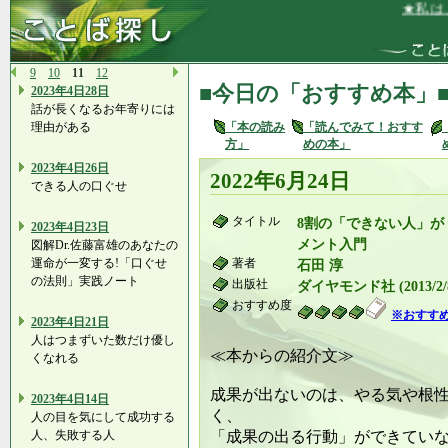
★私は、と
9
10
11
12
■今日の「おすすめ本」
2023年4日28日
話が長くなるお年寄りには
理由がある
「本の読み
「読んでみて！おすす
方」
めの本」
2023年4日26日
2022年6月24日
できる人の口ぐせ
タイトル
8割の「できない人」が
2023年4日23日
メント入門
図解Dr.佐藤富雄のあなたの
運命が一変する!「口ぐせ
著者
石田 淳
の法則」実践ノート
出版社
ダイヤモンド社 (2013/2/
おすすめ度
※おすす
2023年4日21日
人はつまずいた数だけ優し
≪本からの紹介文≫
くなれる
成果が出ないのは、やる気や根
2023年4日14日
く、
人の目を気にして成功する
人、失敗する人
「成果の出る行動」ができてい