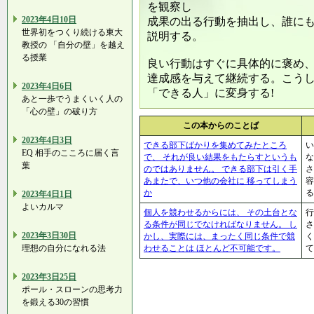
を観察し
2023年4日10日
成果の出る行動を抽出し、誰に
世界初をつくり続ける東大
説明する。
教授の 「自分の壁」を越え
る授業
良い行動はすぐに具体的に褒め
達成感を与えて継続する。こうし
2023年4日6日
「できる人」に変身する!
あと一歩でうまくいく人の
「心の壁」の破り方
この本からのことば
2023年4日3日
できる部下ばかりを集めてみたところ
い
EQ 相手のこころに届く言
で、 それが良い結果をもたらすというも
な
葉
のではありません。 できる部下は引く手
さ
あまたで、いつ他の会社に 移ってしまう
容
か
る
2023年4日1日
よいカルマ
個人を競わせるからには、 その土台とな
行
る条件が同じでなければなりません。 し
さ
2023年3日30日
かし、実際には、まったく同じ条件で競
く
理想の自分になれる法
わせることは ほとんど不可能です。
て
2023年3日25日
ポール・スローンの思考力
を鍛える30の習慣