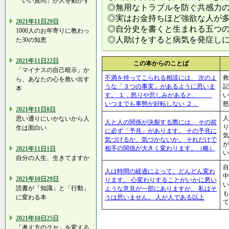
「いい質問」が人を動かす
◎無用なトラブルを防ぐ共感力
◎実はお金持ちほど強欲な人が
2021年11日29日
◎自分史を書くと生まれる五つ
1000人のお年寄りに教わっ
◎人助けをすると病気を発症し
た30の知恵
2021年11日22日
この本からのことば
「マイナスの自己暗示」か
不満を持ってこられる相談には、 次のよ
救
ら、あなたの心を救い出す
うな「３つの事実」があるように思いま
記
本
す。 １．怒りや悲しみがあると、
い
いつまでも事態が好転しない ２．
怒
2021年11日8日
人
思い通りにいかないから人
人と人の関係が決裂する際には、 その前
り
生は面白い
に必ず「予兆」があります。 その予兆に
気
気づけるか、気づかないか。 それだけで
が
相手の関係が大きく変わります。（略）
2021年11日1日
い
自分の人生、生きてますか
自
人は時間の経過によって、どんどん変わ
中
2021年10日29日
ります。 心変わりすることがいかに悪い
い
読書が「知識」と「行動」
ような意見が一部にありますが、 私はそ
も
に変わる本
うは思いません。 人が人である以上
て
2021年10日25日
「考え方のクセ」を変える