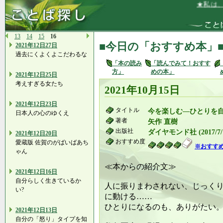
★私は、や
13
14
15
16
■今日の「おすすめ本」
2021年12日27日
過去にくよくよこだわるな
「本の読み
「読んでみて！おすす
方」
めの本」
2021年12日25日
考えすぎる女たち
2021年10月15日
2021年12日23日
タイトル
今を楽しむ―ひとりを自
日本人の心のゆくえ
著者
矢作 直樹
出版社
ダイヤモンド社 (2017/7/
2021年12日20日
おすすめ度
愛蔵版 佐賀のがばいばあち
※おすす
ゃん
≪本からの紹介文≫
2021年12日16日
自分らしく生きているか
人に振りまわされない、じっく
い?
に動ける……
ひとりになるのも、ありがたい
2021年12日13日
自分の「怒り」タイプを知