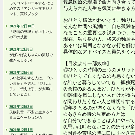
救急医療の現場で命と向き合っ
ってコントロールする はじ
与えられた人生を気楽に生きる
めての「アンガーマネジメ
ント」実践ブック
おひとり様はかわいそう、独り
そんな世間の風潮に、自ら孤独
2021年12日10日
「感情の整理」が上手い人
なることの重要性を説きつつ、
の70の技術
現在、独り身の人、将来の独居
あるいは周囲となかなか打ち解
2021年12日8日
具体的なアドバイスと勇気をく
がばいばあちゃんの笑顔で
生きんしゃい!
【目次より一部抜粋】
◎ひとりの時間の三つのメリッ
2021年12日6日
◎ひとりで亡くなるのも悪くな
いい仕事をする人は、「い
◎誰かと暮らしていても、孤独
い言葉」を選ぶ: 「話し上
◎余裕のある人ほど、ひとりが
手」「伝え上手」が大事に
していること
◎評価を気にしない人だけが得
◎関わりたくない人と縁切りす
2021年12日3日
◎年をとるのが怖くなくなる「
失敗礼賛 不安と生きるコ
◎あきらめ時の見定め方とは
ミュニケーション術
◎自分でできることは人にやっ
◎思いは叶わないことのほうが
2021年12日1日
◎困難や苦境の時に口にすべき