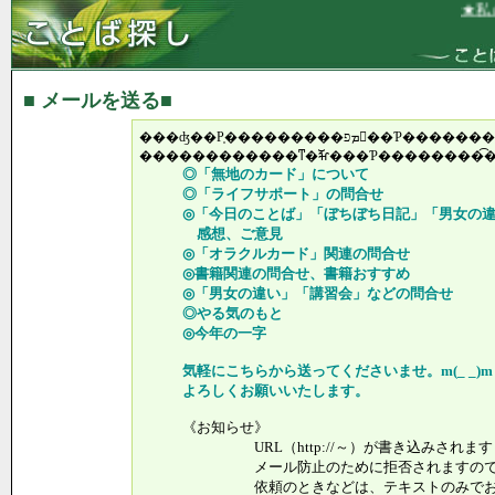
★私の
■ メールを送る■
���ʤ��Ρ֤���������ܡפ򶵤��Ƥ���
������������ͳ�ⶵ���Ƥ��������͡
◎「無地のカード」について
◎「ライフサポート」の問合せ
◎「今日のことば」「ぼちぼち日記」「男女の違
感想、ご意見
◎「オラクルカード」関連の問合せ
◎書籍関連の問合せ、書籍おすすめ
◎「男女の違い」「講習会」などの問合せ
◎やる気のもと
◎今年の一字
気軽にこちらから送ってくださいませ。m(_ _)m
よろしくお願いいたします。
《お知らせ》
URL（http://～）が書き込みされます
メール防止のために拒否されますので、
依頼のときなどは、テキストのみでお送