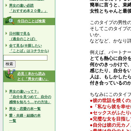
簡単に言うと、束
男女の違い必読
女性とちゃんと最
「おすすめ本２０冊」」
今日のことば検索
このタイプの男性
そしてこのタイプ
日付順で見る
いか、
（過去のことば）
などなど、かなり
全て見る(※探したい
「ことば」はコチラから)
例えば、パートナ
とても熱心に自分
何かのきっかけで
感じたり、自分を
必見！本から読み
人は、もしかした
とく「男女の違い」
付き合っているの
男女の違いって？↓
ちなみにこのタイ
「自分を見つめて、自分の
●彼の世話を焼くの
感情を知ろう…その方法」
●「私なら彼を幸
男女・恋愛の本一覧
●セックスがふた
愛・夫婦・結婚の本
●完璧な女を目指し
一覧
●自分は彼の元カ