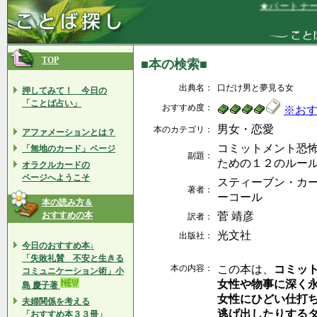
★パートナー（
TOP
■本の検索■
出典名：
口だけ男と夢見る女
押してみて！ 今日の
「ことば占い」
おすすめ度：
※お
男女・恋愛
本のカテゴリ：
アファメーションとは？
コミットメント恐
「無地のカード」ページ
副題：
ための１２のルー
オラクルカードの
ページへようこそ
スティーブン・カータ
著者：
ーコール
本の読み方＆
おすすめの本
菅 靖彦
訳者：
光文社
出版社：
今日のおすすめ本↓
「失敗礼賛 不安と生きる
本の内容：
この本は、
コミッ
コミュニケーション術」小
女性や物事に深く
島 慶子著
女性にひどい仕打
夫婦関係を考える
逃げ出したりする
「おすすめ本３３冊」