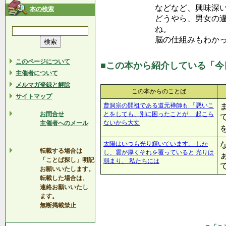
などなど、興味深
本の検索
どうやら、男女の
ね。
脳の仕組みもわか
このページについて
■この本から紹介している「今
主催者について
メルマガ登録と解除
この本からのことば
サイトマップ
曹洞宗の開祖である道元禅師も 「悪いこ
お問合せ
とをしても、別に困ったことが 起こら
ないから大丈
主催者へのメール
太陽はいつも光り輝いています。 しか
転載する場合は
し、雲が厚くそれを覆っていると 光りは
「ことば探し」明記
弱まり、 私たちには
お願いいたします。
転載した場合は、
連絡お願いいたし
ます。
無断掲載禁止