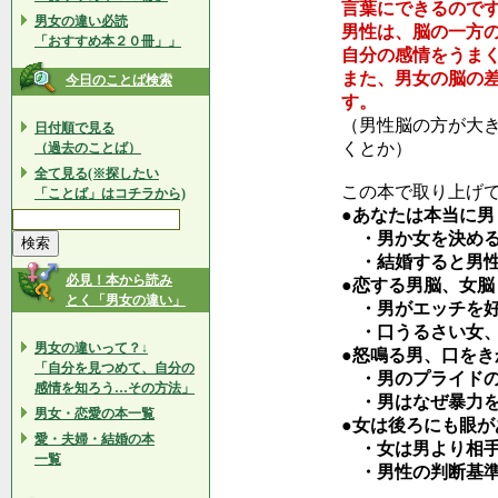
言葉にできるので
男女の違い必読
男性は、脳の一方
「おすすめ本２０冊」」
自分の感情をうま
また、男女の脳の
今日のことば検索
す。
（男性脳の方が大
日付順で見る
くとか）
（過去のことば）
全て見る(※探したい
この本で取り上げ
「ことば」はコチラから)
●あなたは本当に男
・男か女を決める
・結婚すると男性
必見！本から読み
●恋する男脳、女脳
とく「男女の違い」
・男がエッチを好
・口うるさい女、
男女の違いって？↓
●怒鳴る男、口をき
「自分を見つめて、自分の
・男のプライドの
感情を知ろう…その方法」
・男はなぜ暴力を
男女・恋愛の本一覧
●女は後ろにも眼が
愛・夫婦・結婚の本
・女は男より相手
一覧
・男性の判断基準