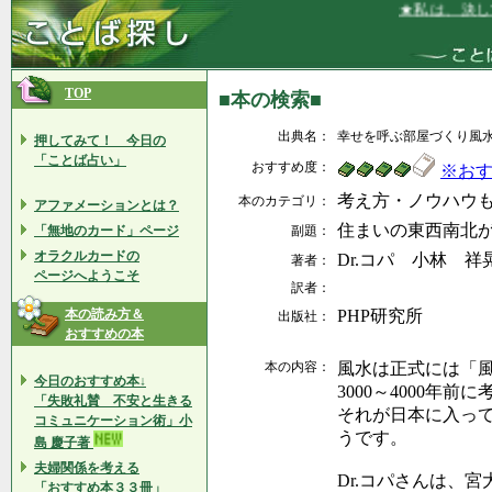
★私は、決して
TOP
■本の検索■
出典名：
幸せを呼ぶ部屋づくり風
押してみて！ 今日の
「ことば占い」
おすすめ度：
※お
考え方・ノウハウ
本のカテゴリ：
アファメーションとは？
住まいの東西南北
「無地のカード」ページ
副題：
オラクルカードの
Dr.コパ 小林 祥
著者：
ページへようこそ
訳者：
本の読み方＆
PHP研究所
出版社：
おすすめの本
本の内容：
風水は正式には「
今日のおすすめ本↓
3000～4000年
「失敗礼賛 不安と生きる
それが日本に入っ
コミュニケーション術」小
うです。
島 慶子著
夫婦関係を考える
Dr.コパさんは、
「おすすめ本３３冊」