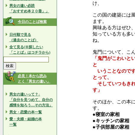
け、
男女の違い必読
「おすすめ本２０冊」」
この国の建築には
ます。
今日のことば検索
興味ある方はぜひ
知っている方も多
日付順で見る
ね。
（過去のことば）
全て見る(※探したい
鬼門について、こ
「ことば」はコチラから)
「鬼門がこわいと
と
いうことなのです
必見！本から読み
とって、
とく「男女の違い」
そしていつもきれ
す」
男女の違いって？↓
「自分を見つめて、自分の
そのほか、この本
感情を知ろう…その方法」
す。
男女・恋愛の本一覧
●寝室の家相
愛・夫婦・結婚の本
●キッチンの家相
一覧
●子供部屋の家相