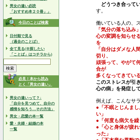
どうつき合ってい
男女の違い必読
す。
「おすすめ本２０冊」」
今日のことば検索
働いている人の、
「気分の落ち込み
心の変調を知らせ
日付順で見る
（過去のことば）
を
全て見る(※探したい
「自分はダメな人
「ことば」はコチラから)
切り、
頑張って、やがて
合が
多くなってきてい
必見！本から読み
このストレスが引
とく「男女の違い」
心の病」を発症し
男女の違いって？↓
例えば、こんなサ
「自分を見つめて、自分の
●「不眠とじんま
感情を知ろう…その方法」
い」
男女・恋愛の本一覧
●「何度も病欠を
愛・夫婦・結婚の本
●「心と身体が疲
一覧
った」