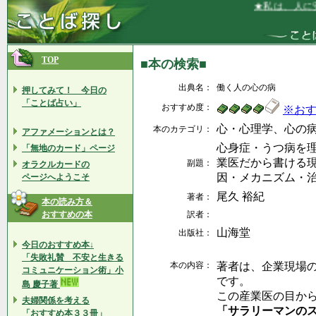
★私は、人に安
TOP
■本の検索■
出典名：
働く人の心の病
押してみて！ 今日の
「ことば占い」
おすすめ度：
※お
心・心理学、心の
本のカテゴリ：
アファメーションとは？
心身症・うつ病を理
「無地のカード」ページ
業医だから書ける
副題：
オラクルカードの
因・メカニズム・治
ページへようこそ
尾久 裕紀
著者：
本の読み方＆
おすすめの本
訳者：
山海堂
出版社：
今日のおすすめ本↓
「失敗礼賛 不安と生きる
本の内容：
著者は、企業現場
コミュニケーション術」小
です。
島 慶子著
この産業医の目か
夫婦関係を考える
「サラリーマンの
「おすすめ本３３冊」