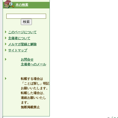
本の検索
このページについて
主催者について
メルマガ登録と解除
サイトマップ
お問合せ
主催者へのメール
転載する場合は
「ことば探し」明記
お願いいたします。
転載した場合は、
連絡お願いいたし
ます。
無断掲載禁止