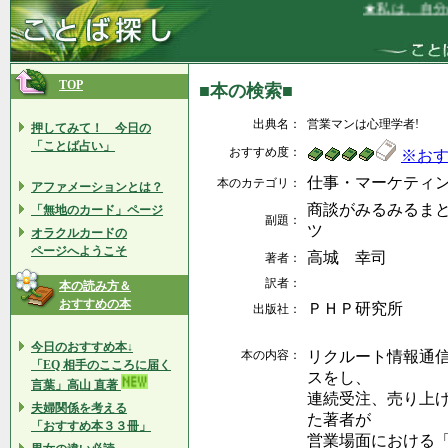
★私は、自分の
TOP
■本の検索■
出典名：
営業マンは心理学者!
押してみて！ 今日の
「ことば占い」
おすすめ度：
※お
仕事・マーケティ
本のカテゴリ：
アファメーションとは？
商談がみるみるま
「無地のカード」ページ
副題：
ツ
オラクルカードの
ページへようこそ
高城 幸司
著者：
訳者：
本の読み方＆
おすすめの本
ＰＨＰ研究所
出版社：
今日のおすすめ本↓
本の内容：
リクルート情報通
「EQ 相手のこころに届く
スをし、
言葉」高山 直著
連続受注、売り上
夫婦関係を考える
た著者が
「おすすめ本３３冊」
営業場面における