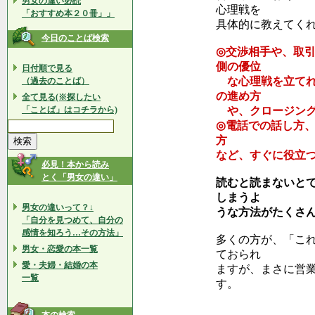
男女の違い必読
心理戦を
「おすすめ本２０冊」」
具体的に教えてく
今日のことば検索
◎交渉相手や、取
側の優位
日付順で見る
な心理戦を立てれ
（過去のことば）
の進め方
全て見る(※探したい
「ことば」はコチラから)
や、クロージング
◎電話での話し方
方
など、すぐに役立
必見！本から読み
とく「男女の違い」
読むと読まないと
しまうよ
男女の違いって？↓
うな方法がたくさ
「自分を見つめて、自分の
感情を知ろう…その方法」
多くの方が、「こ
男女・恋愛の本一覧
ておられ
愛・夫婦・結婚の本
ますが、まさに営
一覧
す。