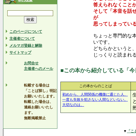
本の検索
答えられなくこと
そして「本音を話
が
思ってしまってい
このページについて
ちょっと専門的な
主催者について
いです。
メルマガ登録と解除
どちらかというと
サイトマップ
じっくりと読まれ
お問合せ
主催者へのメール
■この本から紹介している「今
転載する場合は
この本からのことば
「ことば探し」明記
初めから、人間関係の機微に通じた人、
お願いいたします。
一度も失敗を犯さない人間などいない。
転載した場合は、
大切なのは、
連絡お願いいたし
ます。
無断掲載禁止
▼
「こ