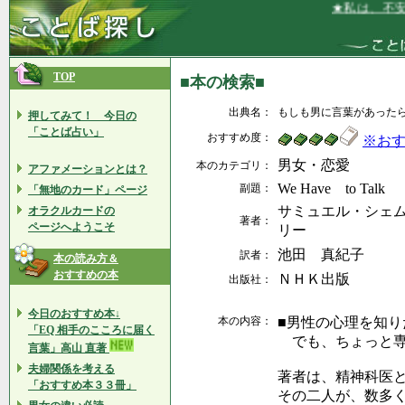
★私は、不安感
TOP
■本の検索■
出典名：
もしも男に言葉があった
押してみて！ 今日の
「ことば占い」
おすすめ度：
※お
男女・恋愛
本のカテゴリ：
アファメーションとは？
We Have to Talk
副題：
「無地のカード」ページ
サミュエル・シェ
オラクルカードの
著者：
ページへようこそ
リー
池田 真紀子
訳者：
本の読み方＆
おすすめの本
ＮＨＫ出版
出版社：
今日のおすすめ本↓
本の内容：
■男性の心理を知り
「EQ 相手のこころに届く
でも、ちょっと専
言葉」高山 直著
夫婦関係を考える
著者は、精神科医
「おすすめ本３３冊」
その二人が、数多