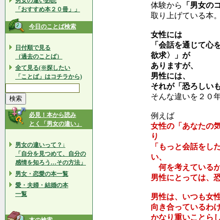
男女の違い必読
体験から
「男女の
「おすすめ本２０冊」」
取り上げている本
今日のことば検索
女性には
「会話を通じて心
日付順で見る
欲求〉」が
（過去のことば）
ありますが、
全て見る(※探したい
男性には、
「ことば」はコチラから)
それが「恐ろしい
そんな違いを２０
必見！本から読み
例えば
とく「男女の違い」
女性の「あなたの
り
男女の違いって？↓
「もっと会話をし
「自分を見つめて、自分の
い、
感情を知ろう…その方法」
何を考えているか
男女・恋愛の本一覧
男性にとっては、
愛・夫婦・結婚の本
一覧
男性は、いつも女
向き合っているわ
かなり重いことら