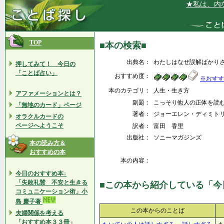
★私は、内なる
TOP
■本の検索■
出典名：
わたしはなぜ誤解ばかり
押してみて！ 今日の
「ことば占い」
おすすめ度：
※おすす
本のカテゴリ：
人生・生き方
アファメーションとは？
副題：
こっそり他人の正体を読
「無地のカード」ページ
著者：
ジョーエレン・ディミト
オラクルカードの
ページへようこそ
訳者：
富田 香里
出版社：
ソニーマガジンズ
本の読み方＆
おすすめの本
本の内容：
今日のおすすめ本↓
「失敗礼賛 不安と生きる
■この本から紹介している「今
コミュニケーション術」小
島 慶子著
この本からのことば
夫婦関係を考える
「おすすめ本３３冊」