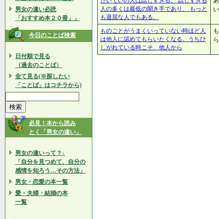
たいていの人は話しすぎる。 話しすぎる
あ
人の多くは最低の聞き手であり、 もっと
男女の違い必読
い
も退屈な人でもある。
「おすすめ本２０冊」」
ものごとがうまくいっていない時ほど人
も
今日のことば検索
は他人に認めてもらいたくなる。うちひ
ら
しがれている時こそ、他人から
日付順で見る
（過去のことば）
全て見る(※探したい
「ことば」はコチラから)
必見！本から読み
とく「男女の違い」
男女の違いって？↓
「自分を見つめて、自分の
感情を知ろう…その方法」
男女・恋愛の本一覧
愛・夫婦・結婚の本
一覧