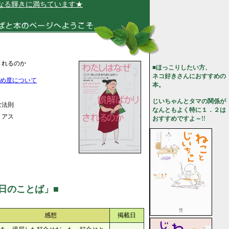
輝きに満ちています★
されるのか
■ほっこりしたい方、
ネコ好きさんにおすすめの
め度について
本。
じいちゃんとタマの関係が
む法則
なんともよく特に１．２は
リアス
おすすめですよ～!!
日のことば」■
感想
掲載日