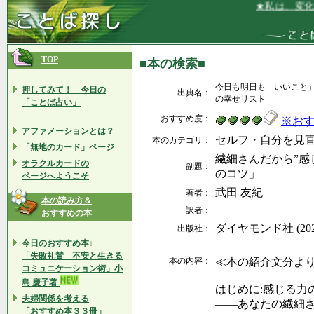
★私は、変化を
TOP
■本の検索■
今日も明日も「いいこと」
押してみて！ 今日の
出典名：
の幸せリスト
「ことば占い」
おすすめ度：
※お
アファメーションとは？
セルフ・自分を見
本のカテゴリ：
「無地のカード」ページ
繊細さんだから”感
オラクルカードの
副題：
のコツ」
ページへようこそ
武田 友紀
著者：
本の読み方＆
訳者：
おすすめの本
ダイヤモンド社 (2020
出版社：
今日のおすすめ本↓
「失敗礼賛 不安と生きる
本の内容：
≪本の紹介文分よ
コミュニケーション術」小
島 慶子著
はじめに:感じる力
夫婦関係を考える
――あなたの繊細
「おすすめ本３３冊」