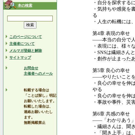
・自分を探求する
本の検索
・気持ちや感覚を
る
・人生の転機には
第4章 表現の幸せ
このページについて
――本当の自分で
主催者について
・表現には、様々
メルマガ登録と解除
・SNSは繊細さん
サイトマップ
・創作が止まった
お問合せ
第5章 良心の幸せ
主催者へのメール
――やりたいこと
・良心の幸せを伸ば
やる
転載する場合は
・良心の幸せを伸ば
「ことば探し」明記
お願いいたします。
・事故や事件、災
転載した場合は、
連絡お願いいたし
第6章 共感の幸せ
ます。
――「わかりあう
無断掲載禁止
・繊細さんは、聞
・「聞き上手」は