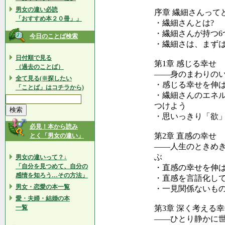
男女の違い必読
序章 繊細さんって
「おすすめ本２０冊」」
・繊細さんとは?
・繊細さんが持つ6
今日のことば検索
・繊細さは、まず
日付順で見る
第1章 感じる幸せ
（過去のことば）
――身のまわりの
全て見る(※探したい
・感じる幸せを伸
「ことば」はコチラから)
・繊細さんのエネ
つけよう
・思いっきり「欲」
必見！本から読み
第2章 直感の幸せ
とく「男女の違い」
――人生のときめき
ぶ
男女の違いって？↓
「自分を見つめて、自分の
・直感の幸せを伸
感情を知ろう…その方法」
・直感を言語化し
男女・恋愛の本一覧
・一見関係ないも
愛・夫婦・結婚の本
一覧
第3章 深く考える
――ひとり静かに