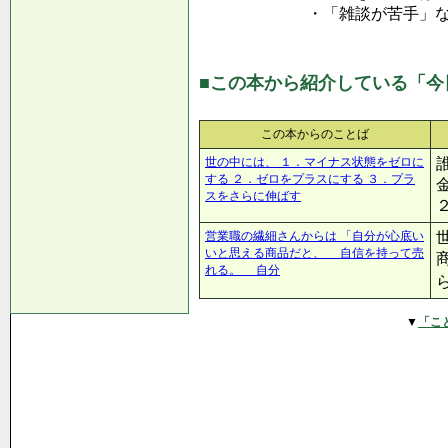
・「雑談が苦手」な
■この本から紹介している「今
この本からのことば
世の中には、 １．マイナス状態をゼロに
する ２．ゼロをプラスにする ３．プラ
スをさらに伸ばす
営業職の繊細さんからは 「自分が心底い
いと思える商品だと、 自信を持って売
れる。 自分
▼
「こ