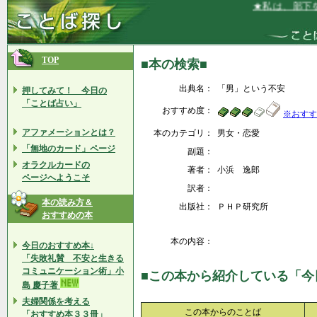
★私は、部下を信
TOP
■本の検索■
出典名：
「男」という不安
押してみて！ 今日の
「ことば占い」
おすすめ度：
※おすす
アファメーションとは？
本のカテゴリ：
男女・恋愛
「無地のカード」ページ
副題：
オラクルカードの
著者：
小浜 逸郎
ページへようこそ
訳者：
本の読み方＆
出版社：
ＰＨＰ研究所
おすすめの本
本の内容：
今日のおすすめ本↓
「失敗礼賛 不安と生きる
コミュニケーション術」小
■この本から紹介している「今
島 慶子著
夫婦関係を考える
この本からのことば
「おすすめ本３３冊」