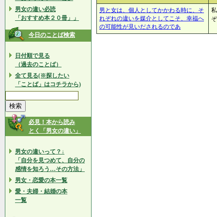
男女の違い必読
男と女は、個人としてかかわる時に、そ
私
「おすすめ本２０冊」」
れぞれの違いを媒介としてこそ、幸福へ
ぞ
の可能性が見いだされるのであ
今日のことば検索
日付順で見る
（過去のことば）
全て見る(※探したい
「ことば」はコチラから)
必見！本から読み
とく「男女の違い」
男女の違いって？↓
「自分を見つめて、自分の
感情を知ろう…その方法」
男女・恋愛の本一覧
愛・夫婦・結婚の本
一覧