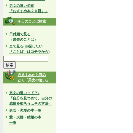
男女の違い必読
「おすすめ本２０冊」」
今日のことば検索
日付順で見る
（過去のことば）
全て見る(※探したい
「ことば」はコチラから)
必見！本から読み
とく「男女の違い」
男女の違いって？↓
「自分を見つめて、自分の
感情を知ろう…その方法」
男女・恋愛の本一覧
愛・夫婦・結婚の本
一覧