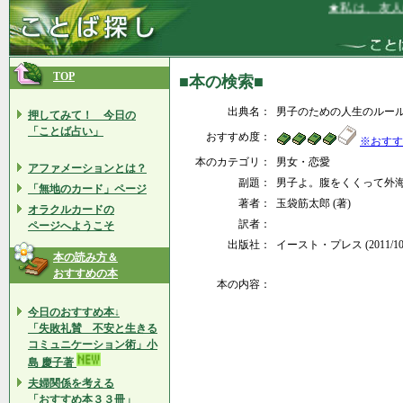
★私は、友人に
TOP
■本の検索■
出典名：
男子のための人生のルー
押してみて！ 今日の
「ことば占い」
おすすめ度：
※おすす
本のカテゴリ：
男女・恋愛
アファメーションとは？
副題：
男子よ。腹をくくって外
「無地のカード」ページ
著者：
玉袋筋太郎 (著)
オラクルカードの
訳者：
ページへようこそ
出版社：
イースト・プレス (2011/10
本の読み方＆
おすすめの本
本の内容：
今日のおすすめ本↓
「失敗礼賛 不安と生きる
コミュニケーション術」小
島 慶子著
夫婦関係を考える
「おすすめ本３３冊」