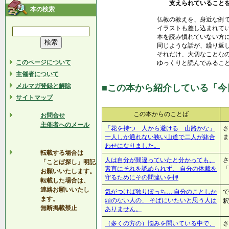
支えられていることを
本の検索
仏教の教えを、身近な例
イラストも差し込まれて
本を読み慣れていない方
同じような話が、繰り返
それだけ、大切なことな
このページについて
ゆっくりと読んでみるこ
主催者について
メルマガ登録と解除
■この本から紹介している「今
サイトマップ
この本からのことば
お問合せ
主催者へのメール
「花を持つ 人から避ける 山路かな」
さ
一人しか通れない狭い山道で二人が鉢合
ま
わせになりました。
転載する場合は
人は自分が間違っていたと分かっても、
さ
「ことば探し」明記
素直にそれを認められず、 自分の体裁を
「
お願いいたします。
守るためにその間違いを押
転載した場合は、
連絡お願いいたし
気がつけば独りぼっち… 自分のことしか
で
ます。
頭のない人の、 そばにいたいと思う人は
釈
無断掲載禁止
ありません。
（多くの方の）悩みを聞いている中で、
さ