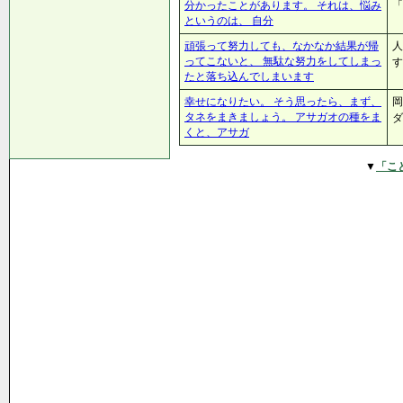
分かったことがあります。 それは、悩み
「
というのは、 自分
頑張って努力しても、なかなか結果が帰
人
ってこないと、 無駄な努力をしてしまっ
す
たと落ち込んでしまいます
幸せになりたい。 そう思ったら、まず、
岡
タネをまきましょう。 アサガオの種をま
くと、アサガ
▼
「こ