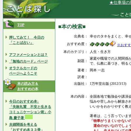
★仕事場の環境
TOP
■本の検索■
出典名：
幸せのタネをまくと、幸
押してみて！ 今日の
「ことば占い」
おすすめ度：
※おすす
本のカテゴリ：
人生・生き方
アファメーションとは？
家庭や職場での人間関係
副題：
「無地のカード」ページ
で、仏教に基づき、明る
オラクルカードの
著者：
岡本 一志
ページへようこそ
訳者：
本の読み方＆
出版社：
1万年堂出版 (2012/3/13)
おすすめの本
本の内容：
全国各地で勉強会や講演
今日のおすすめ本↓
悩みや苦しみから解放さ
いいかをわかりやすく教
「失敗礼賛 不安と生きる
コミュニケーション術」小
著者は、こう言っていま
島 慶子著
「物事がうまくいかない
夫婦関係を考える
運命のせいなのでしょ
「おすすめ本３３冊」
もし、生まれついての運