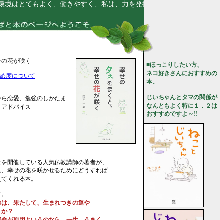
はとてもよく、働きやすく、私は、力を発揮しています★
せの花が咲く
■ほっこりしたい方、
ネコ好きさんにおすすめの
め度について
本。
じいちゃんとタマの関係が
から恋愛、勉強のしかたま
なんともよく特に１．２は
くアドバイス
おすすめですよ～!!
会を開催している人気仏教講師の著者が、
れ、幸せの花を咲かせるためにどうすれば
えてくれる本。
す。
のは、果たして、生まれつきの運や
うか？
命が原因というのなら、一生、うまく