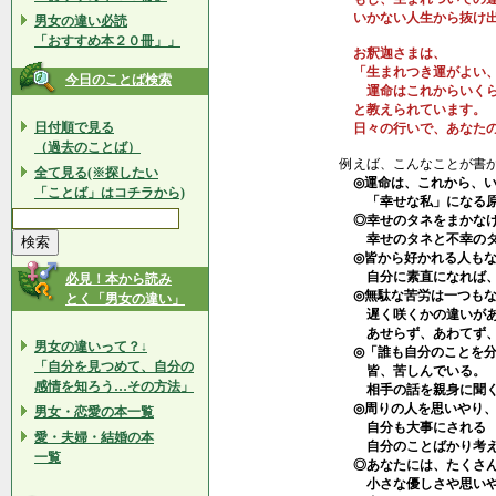
いかない人生から抜け出
男女の違い必読
「おすすめ本２０冊」」
お釈迦さまは、
「生まれつき運がよい、
今日のことば検索
運命はこれからいくら
と教えられています。
日付順で見る
日々の行いで、あなたの
（過去のことば）
例えば、こんなことが書
全て見る(※探したい
◎運命は、これから、い
「ことば」はコチラから)
「幸せな私」になる原
◎幸せのタネをまかなけ
幸せのタネと不幸のタ
◎皆から好かれる人もな
自分に素直になれば、
必見！本から読み
◎無駄な苦労は一つもな
とく「男女の違い」
遅く咲くかの違いがあ
あせらず、あわてず、
男女の違いって？↓
◎「誰も自分のことを分
「自分を見つめて、自分の
皆、苦しんでいる。
感情を知ろう…その方法」
相手の話を親身に聞く
◎周りの人を思いやり、
男女・恋愛の本一覧
自分も大事にされる
愛・夫婦・結婚の本
自分のことばかり考え
一覧
◎あなたには、たくさ
小さな優しさや思いや