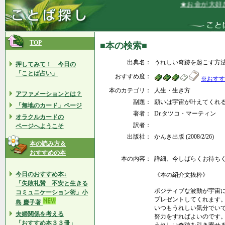
★お金が大好き
TOP
■本の検索■
出典名：
うれしい奇跡を起こす方
押してみて！ 今日の
「ことば占い」
おすすめ度：
※おすす
本のカテゴリ：
人生・生き方
アファメーションとは？
副題：
願いは宇宙が叶えてくれ
「無地のカード」ページ
著者：
Dr.タツコ・マーティン
オラクルカードの
訳者：
ページへようこそ
出版社：
かんき出版 (2008/2/26)
本の読み方＆
おすすめの本
本の内容：
詳細、今しばらくお待ちくださ
今日のおすすめ本↓
《本の紹介文抜粋》
「失敗礼賛 不安と生きる
ポジティブな波動が宇宙
コミュニケーション術」小
プレゼントしてくれます。
島 慶子著
いつもうれしい気分でい
夫婦関係を考える
努力をすればよいのです
「おすすめ本３３冊」