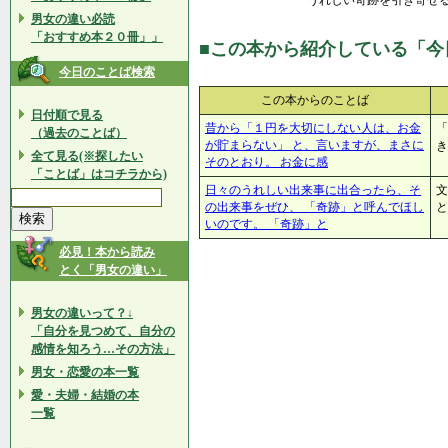
うれしい奇跡を引き寄せ
男女の違い必読
「おすすめ本２０冊」」
■この本から紹介している「今
今日のことば検索
この本からのことば
日付順で見る
昔から「１円を大切にしない人は、お金
「
（過去のことば）
が貯まらない」 と、言いますが、まさに
き
全て見る(※探したい
そのとおり。 お金に感
「ことば」はコチラから)
日々のうれしい出来事に出合ったら、そ
文
の出来事をぜひ、 「奇跡」と呼んでほし
と
いのです。 「奇跡」と
必見！本から読み
とく「男女の違い」
男女の違いって？↓
「自分を見つめて、自分の
感情を知ろう…その方法」
男女・恋愛の本一覧
愛・夫婦・結婚の本
一覧