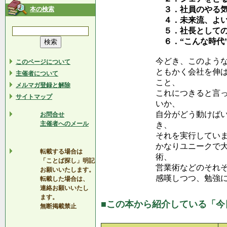
３．社員のやる気
本の検索
４．未来流、よい
５．社長としての
６．“こんな時代
今どき、このよう
このページについて
ともかく会社を伸
主催者について
こと、
メルマガ登録と解除
これにつきると言
サイトマップ
いか、
自分がどう動けば
お問合せ
主催者へのメール
き、
それを実行してい
かなりユニークで
転載する場合は
術、
「ことば探し」明記
営業術などのそれ
お願いいたします。
感嘆しつつ、勉強
転載した場合は、
連絡お願いいたし
ます。
■この本から紹介している「今
無断掲載禁止