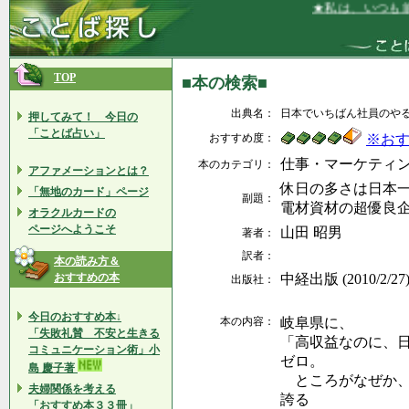
★私は、いつも前
TOP
■本の検索■
出典名：
日本でいちばん社員のや
押してみて！ 今日の
「ことば占い」
おすすめ度：
※お
仕事・マーケティ
本のカテゴリ：
アファメーションとは？
休日の多さは日本
「無地のカード」ページ
副題：
電材資材の超優良
オラクルカードの
ページへようこそ
山田 昭男
著者：
訳者：
本の読み方＆
おすすめの本
中経出版 (2010/2/27
出版社：
今日のおすすめ本↓
本の内容：
岐阜県に、
「失敗礼賛 不安と生きる
「高収益なのに、
コミュニケーション術」小
ゼロ。
島 慶子著
ところがなぜか、
夫婦関係を考える
誇る
「おすすめ本３３冊」