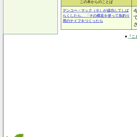
この本からのことば
デンコー・マック（※）が成功してしば
らくしたら、 「その構造を使って魚釣り
用のナイフをつくったら
▼
「こ