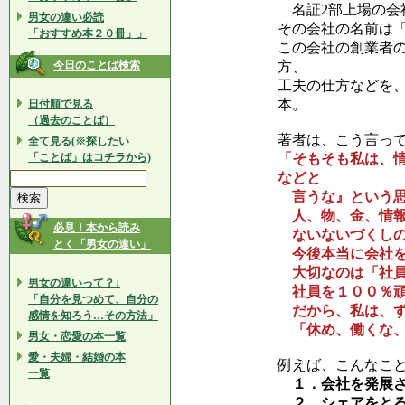
名証2部上場の会
男女の違い必読
その会社の名前は
「おすすめ本２０冊」」
この会社の創業者
今日のことば検索
方、
工夫の仕方などを
本。
日付順で見る
（過去のことば）
著者は、こう言っ
全て見る(※探したい
「ことば」はコチラから)
「そもそも私は、
などと
言うな』という思
人、物、金、情報
必見！本から読み
ないないづくしの
とく「男女の違い」
今後本当に会社を
大切なのは「社員
男女の違いって？↓
社員を１００％頑
「自分を見つめて、自分の
だから、私は、ず
感情を知ろう…その方法」
「休め、働くな、
男女・恋愛の本一覧
愛・夫婦・結婚の本
例えば、こんなこ
一覧
１．会社を発展さ
２．シェアをとる