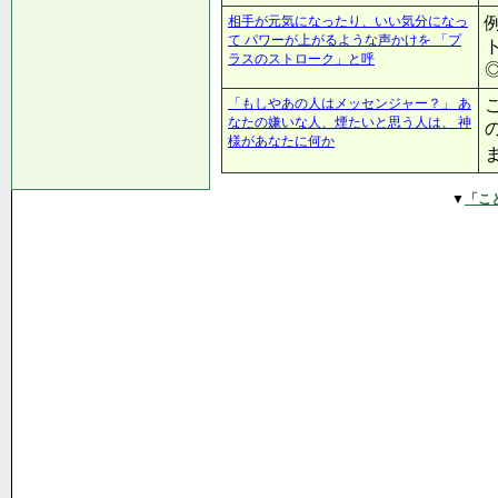
相手が元気になったり、いい気分になっ
て パワーが上がるような声かけを 「プ
ラスのストローク」と呼
「もしやあの人はメッセンジャー？」 あ
なたの嫌いな人、煙たいと思う人は、 神
様があなたに何か
▼
「こ