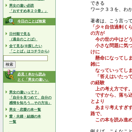
できる
男女の違い必読
ワーク３３を、わ
「おすすめ本２０冊」」
著者は、こう言っ
今日のことば検索
「少々自信過剰く
の方が
日付順で見る
今の世の中はどう
（過去のことば）
小さな問題に気づ
全て見る(※探したい
「ことば」はコチラから)
けに
懸命になってしま
雑に
なっていってしま
必見！本から読み
「答えはいたって
とく「男女の違い」
の経験
上の考え方です
男女の違いって？↓
ですから、落ち込
「自分を見つめて、自分の
とより
感情を知ろう…その方法」
あまり考えすぎず
男女・恋愛の本一覧
路で、
愛・夫婦・結婚の本
この本を読み進め
一覧
例えば、こんなこ