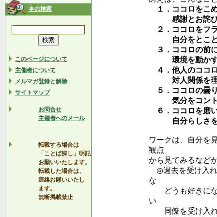
１．ココロをこめ
本の検索
感謝とお詫びの
２．ココロをフラ
自分をとことん
３．ココロの前に
このページについて
環境を動かす
４．他人のココロ
主催者について
対人関係を理解
メルマガ登録と解除
５．ココロの曇り
サイトマップ
気分をコントロ
お問合せ
６．ココロを磨い
主催者へのメール
自分らしさを大
ワークは、自分を
転載する場合は
観点
「ことば探し」明記
から見てみるなど
お願いいたします。
◎過去を受け入れ
転載した場合は、
連絡お願いいたし
な
ます。
どうも好きになれ
無断掲載禁止
い
同僚を受け入れて