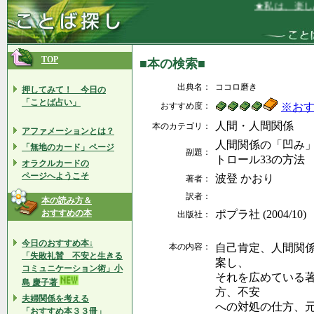
★私は、楽しみ
TOP
■本の検索■
出典名：
ココロ磨き
押してみて！ 今日の
「ことば占い」
おすすめ度：
※お
人間・人間関係
本のカテゴリ：
アファメーションとは？
人間関係の「凹み
「無地のカード」ページ
副題：
トロール33の方法
オラクルカードの
ページへようこそ
波登 かおり
著者：
訳者：
本の読み方＆
おすすめの本
ポプラ社 (2004/10)
出版社：
今日のおすすめ本↓
本の内容：
自己肯定、人間関
「失敗礼賛 不安と生きる
案し、
コミュニケーション術」小
それを広めている
島 慶子著
方、不安
夫婦関係を考える
への対処の仕方、
「おすすめ本３３冊」