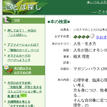
★いつも人生を
TOP
■本の検索■
出典名：
シロクマのことだけは考え
押してみて！ 今日の
「ことば占い」
おすすめ度：
※お
人生・生き方
本のカテゴリ：
アファメーションとは？
人生が急にオモシ
「無地のカード」ページ
副題：
オラクルカードの
植木 理恵
著者：
ページへようこそ
訳者：
本の読み方＆
マガジンハウス (2008
出版社：
おすすめの本
本の内容：
心理学者、臨床心
今日のおすすめ本↓
い考え
「失敗礼賛 不安と生きる
方を身につけ、他
コミュニケーション術」小
る…
島 慶子著
そんな自分像に近
夫婦関係を考える
理学」の
「おすすめ本３３冊」