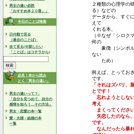
２種類の心理学の
男女の違い必読
る）などの
「おすすめ本２０冊」」
データから、すぐ
今日のことば検索
えて
くれる本。
日付順で見る
（※なぜ「シロク
（過去のことば）
何の
全て見る(※探したい
象徴（シンボル）
「ことば」はコチラから)
ない
ため）
例えば、とってお
必見！本から読み
です。
とく「男女の違い」
「それはズバリ、
とです！
男女の違いって？↓
忘れようとしない
「自分を見つめて、自分の
考え
感情を知ろう…その方法」
まくってくださ
男女・恋愛の本一覧
失恋したのなら、
愛・夫婦・結婚の本
です。
一覧
なんだったら暴れ