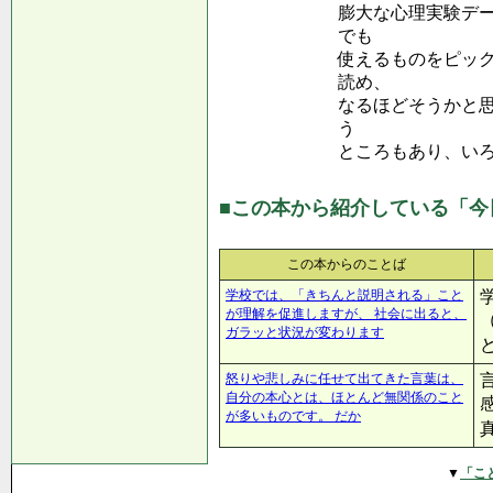
膨大な心理実験デ
でも
使えるものをピッ
読め、
なるほどそうかと
う
ところもあり、い
■この本から紹介している「今
この本からのことば
学校では、「きちんと説明される」こと
が理解を促進しますが、 社会に出ると、
ガラッと状況が変わります
怒りや悲しみに任せて出てきた言葉は、
自分の本心とは、ほとんど無関係のこと
が多いものです。 だか
▼
「こ