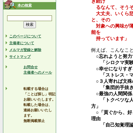
ぎ続け
本の検索
るなんて、そうそ
大丈夫、いくら悲
と、その
対象への興味が薄
能を
このページについて
持っています」
主催者について
例えば、こんなこ
メルマガ登録と解除
○忘れようと努力
サイトマップ
「シロクマ実験
お問合せ
○幸せになりすぎ
主催者へのメール
「ストレス・マグ
○３人寄れば文殊
「集団的手抜き
転載する場合は
○最強の人間関係
「ことば探し」明記
お願いいたします。
「トクベツな人に
転載した場合は、
方」
連絡お願いいたし
○「貢ぐから、好
ます。
理由
無断掲載禁止
「自己知覚理論を