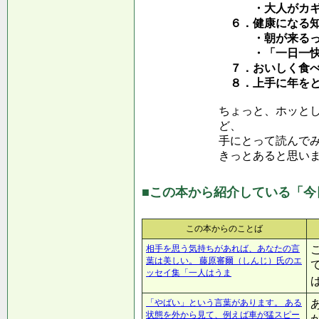
・大人がカギを
６．健康になる知
・朝が来るって
・「一日一快」
７．おいしく食べ
８．上手に年をと
ちょっと、ホッと
ど、
手にとって読んで
きっとあると思い
■この本から紹介している「今
この本からのことば
相手を思う気持ちがあれば、あなたの言
葉は美しい。 藤原審爾（しんじ）氏のエ
ッセイ集「一人はうま
「やばい」という言葉があります。 ある
状態を外から見て、例えば車が猛スピー