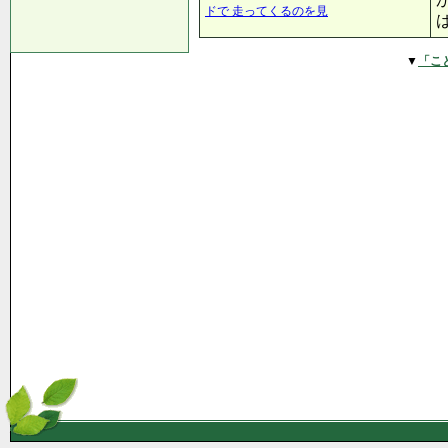
ドで 走ってくるのを見
▼
「こ