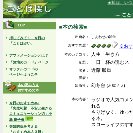
★私は、いつも
TOP
■本の検索■
出典名：
しあわせの雑学
押してみて！ 今日の
「ことば占い」
おすすめ度：
※お
人生・生き方
本のカテゴリ：
アファメーションとは？
一日一杯の読むス
「無地のカード」ページ
副題：
オラクルカードの
近藤 勝重
著者：
ページへようこそ
訳者：
本の読み方＆
幻冬舎 (2005/12)
出版社：
おすすめの本
本の内容：
ラジオで人気コメ
今日のおすすめ本↓
れる
「失敗礼賛 不安と生きる
さりげなく、ゆっ
コミュニケーション術」小
る本。
島 慶子著
スローライフのす
夫婦関係を考える
「おすすめ本３３冊」