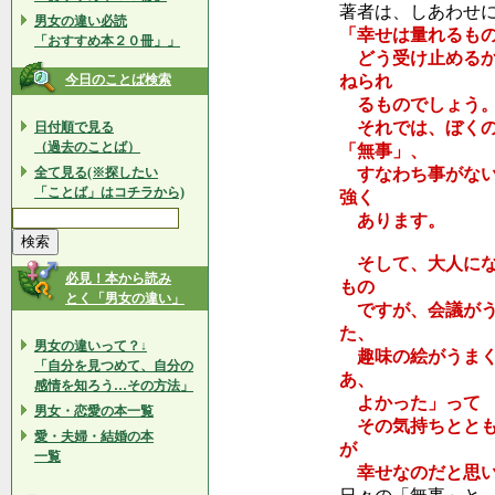
著者は、しあわせ
男女の違い必読
「幸せは量れるも
「おすすめ本２０冊」」
どう受け止めるか
今日のことば検索
ねられ
るものでしょう
それでは、ぼくの
日付順で見る
（過去のことば）
「無事」、
全て見る(※探したい
すなわち事がない
「ことば」はコチラから)
強く
あります。
そして、大人にな
必見！本から読み
もの
とく「男女の違い」
ですが、会議がう
た、
男女の違いって？↓
趣味の絵がうまく
「自分を見つめて、自分の
あ、
感情を知ろう…その方法」
よかった」って 
男女・恋愛の本一覧
その気持ちととも
愛・夫婦・結婚の本
が
一覧
幸せなのだと思い