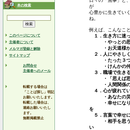
日々の「無事」と
本の検索
が
心豊かに生きてい
ね。
例えば、こんなこ
このページについて
１．生き方に迷っ
・やっとの思い
主催者について
・お天道様が
メルマガ登録と解除
２．人にやさしく
サイトマップ
・たった３つの
お問合せ
・けんかの仲直
主催者へのメール
３．職場で生きる
・「思えば思わ
・人間関係のス
転載する場合は
４．心が疲れてい
「ことば探し」明記
・あなたの災い
お願いいたします。
転載した場合は、
・幸せになりた
連絡お願いいたし
を
ます。
５．言葉で幸せに
無断掲載禁止
・相手を思う気
い