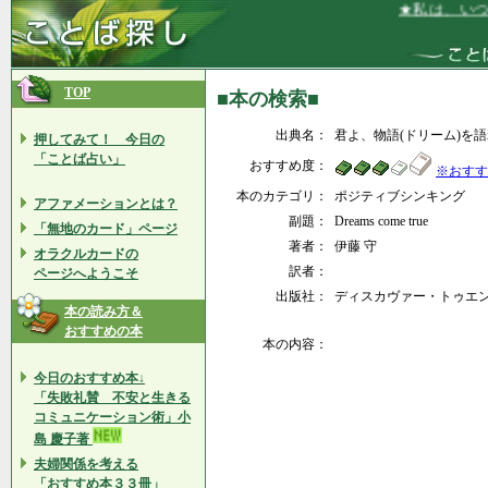
★私は、いつ
TOP
■本の検索■
出典名：
君よ、物語(ドリーム)を
押してみて！ 今日の
「ことば占い」
おすすめ度：
※おすす
本のカテゴリ：
ポジティブシンキング
アファメーションとは？
副題：
Dreams come true
「無地のカード」ページ
著者：
伊藤 守
オラクルカードの
訳者：
ページへようこそ
出版社：
ディスカヴァー・トゥエンティ
本の読み方＆
おすすめの本
本の内容：
今日のおすすめ本↓
「失敗礼賛 不安と生きる
コミュニケーション術」小
島 慶子著
夫婦関係を考える
「おすすめ本３３冊」