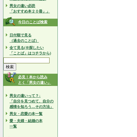
男女の違い必読
「おすすめ本２０冊」」
今日のことば検索
日付順で見る
（過去のことば）
全て見る(※探したい
「ことば」はコチラから)
必見！本から読み
とく「男女の違い」
男女の違いって？↓
「自分を見つめて、自分の
感情を知ろう…その方法」
男女・恋愛の本一覧
愛・夫婦・結婚の本
一覧