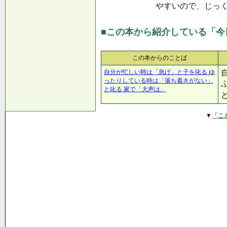
やすいので、じっ
■この本から紹介している「今
この本からのことば
自分が忙しい時は「急げ」と子を叱る ゆ
ったりしている時は「落ち着きがない」
と叱る 家で「大声は、
▼
「こ