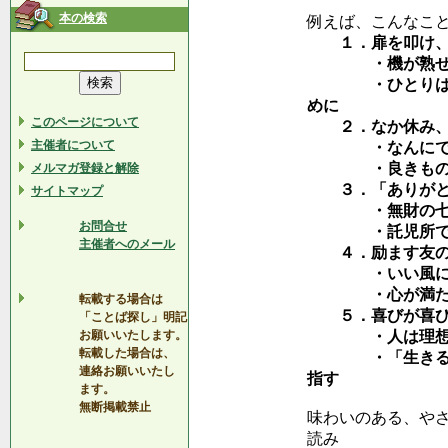
本の検索
例えば、こんなこ
１．扉を叩け、
・機が熟せば
・ひとりはみん
めに
このページについて
２．なか休み、
主催者について
・なんにでも
・良きものの知
メルマガ登録と解除
３．「ありがとう
サイトマップ
・無財の七
お問合せ
・託児所ではな
主催者へのメール
４．励ます友の
・いい風に吹か
・心が満たされ
転載する場合は
５．喜びが喜び
「ことば探し」明記
お願いいたします。
・人は理想を
転載した場合は、
・「生きる」と
連絡お願いいたし
指す
ます。
無断掲載禁止
味わいのある、や
読み