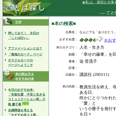
★私は、適切な仕事量
TOP
■本の検索■
出典名：
なんにでも「ありがとう
押してみて！ 今日の
「ことば占い」
おすすめ度：
※お
人生・生き方
本のカテゴリ：
アファメーションとは？
「幸せの歯車」を
「無地のカード」ページ
副題：
オラクルカードの
迫 登茂子
著者：
ページへようこそ
訳者：
本の読み方＆
講談社 (2003/11)
出版社：
おすすめの本
本の内容：
教員生活を終え、
今日のおすすめ本↓
ある日、
「失敗礼賛 不安と生きる
何かにとりつかれ
コミュニケーション術」小
「愛」と
島 慶子著
いう小冊子を発行
夫婦関係を考える
を日々
「おすすめ本３３冊」