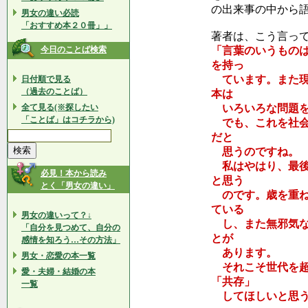
の出来事の中から
男女の違い必読
「おすすめ本２０冊」」
著者は、こう言っ
今日のことば検索
「言葉のいうもの
を持っ
ています。また現
日付順で見る
（過去のことば）
本は
全て見る(※探したい
いろいろな問題を
「ことば」はコチラから)
でも、これを社会
だと
思うのですね。
私はやはり、最後
必見！本から読み
と思う
とく「男女の違い」
のです。歳を重ね
ている
男女の違いって？↓
し、また無邪気な
「自分を見つめて、自分の
とが
感情を知ろう…その方法」
あります。
男女・恋愛の本一覧
それこそ世代を超
愛・夫婦・結婚の本
「共存」
一覧
してほしいと思う