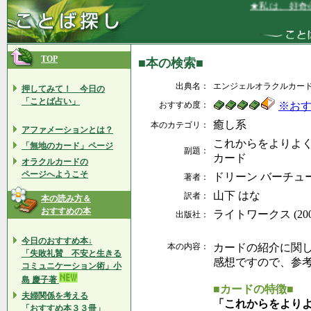
★私は、好奇心
TOP
■本の検索■
出典名：
エンジェルオラクルカード
押してみて！ 今日の
「ことば占い」
おすすめ度：
※お
癒し系
本のカテゴリ：
アファメーションとは？
これからをよりよ
「無地のカード」ページ
副題：
カード
オラクルカードの
ページへようこそ
ドリーン バーチュ
著者：
山下 はな
訳者：
本の読み方＆
おすすめの本
ライトワークス (2003
出版社：
今日のおすすめ本↓
本の内容：
カードの紹介に関
「失敗礼賛 不安と生きる
感想ですので、参
コミュニケーション術」小
島 慶子著
■カードの特徴■
夫婦関係を考える
「これからをより
「おすすめ本３３冊」