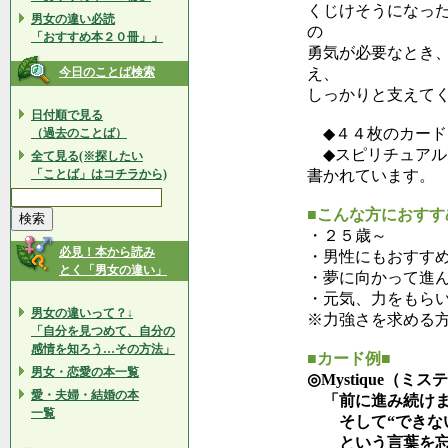
くじけそうになっ
男女の違い必読
の
「おすすめ本２０冊」」
勇気が必要なとき
今日のことば検索
え、
しっかりと支えて
日付順で見る
◆４４枚のカード
（過去のことば）
◆スピリチュアル
全て見る(※探したい
「ことば」はコチラから)
書かれています。
■こんな方におすす
・２５歳～
必見！本から読み
・男性にもおすす
とく「男女の違い」
・夢に向かって進
・元気、力をもら
男女の違いって？↓
※力強さを求める
「自分を見つめて、自分の
感情を知ろう…その方法」
■カード例■
男女・恋愛の本一覧
◎Mystique（ミ
愛・夫婦・結婚の本
「前に進み続けま
一覧
そして“できない
という言葉を忘