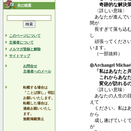
奇跡的な解決策が
本の検索
〈詳しい意味〉
あなたが進んでい
間が
長すぎて落ち込む
し
このページについて
頑張ってください
主催者について
います。
メルマガ登録と解除
（一部抜粋）
サイトマップ
◎Archangel Mi
お問合せ
「私はあなたと共
主催者へのメール
これからあなたの
変化が訪れるので
転載する場合は
〈詳しい意味〉
「ことば探し」明記
あなたの人生の目
お願いいたします。
えて
転載した場合は、
ください。私はあ
連絡お願いいたし
ます。
から
無断掲載禁止
成し遂げていくで
が